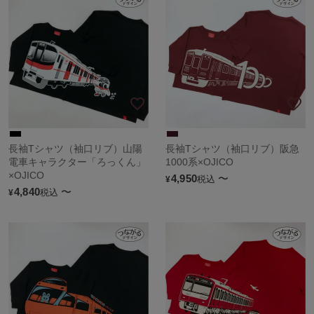
長袖Tシャツ（袖口リブ）山陽
長袖Tシャツ（袖口リブ）阪急
電車キャラクター「ろっくん」
1000系×OJICO
×OJICO
4,950
〜
税込
¥
4,840
〜
税込
¥