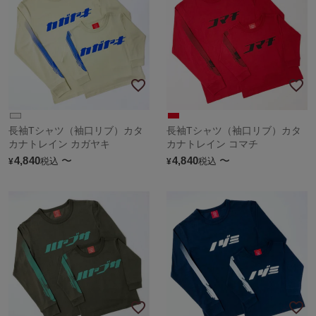
長袖Tシャツ（袖口リブ）カタ
長袖Tシャツ（袖口リブ）カタ
カナトレイン カガヤキ
カナトレイン コマチ
4,840
〜
4,840
〜
税込
税込
¥
¥