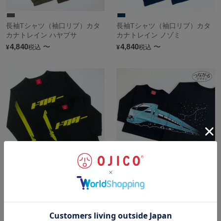
長袖Tシャツ（袖口リブ）カタ
長袖Tシャツ（袖口リブ）カタ
カナトレイン ハヤブサ
カナトレイン ノゾミ
4,840
〜
4,840
〜
税込
税込
¥
¥
長袖Tシャツ（袖口リブ）カタ
長袖Tシャツ（袖口リブ）小田
カナトレイン ドクターイエロー
急ロマンスカーMSE×OJICO
4,840
〜
4,730
〜
税込
税込
¥
¥
sold out