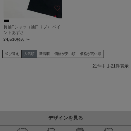
長袖Tシャツ（袖口リブ） ペイ
ントあずさ
4,510
〜
税込
¥
並び替え
人気順
新着順
価格が安い順
価格が高い順
21
件中
1
-
21
件表示
デザインを見る