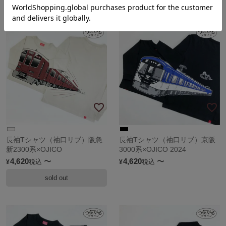
長袖Tシャツ（袖口リブ）阪急
長袖Tシャツ（袖口リブ）京阪
新2300系×OJICO
3000系×OJICO 2024
4,620
〜
4,620
〜
税込
税込
¥
¥
sold out