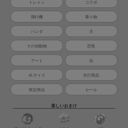
トレイン
コラボ
飛行機
乗り物
パンダ
犬
その他動物
恐竜
アート
虫
4Lサイズ
先行商品
限定商品
セール
楽しいおまけ