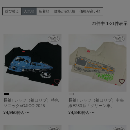
並び替え
人気順
新着順
価格が安い順
価格が高い順
21
件中
1
-
21
件表示
長袖Tシャツ（袖口リブ）特急
長袖Tシャツ（袖口リブ）中央
ソニック×OJICO 2025
線E233系「グリーン車」
4,950
〜
4,840
〜
税込
税込
¥
¥