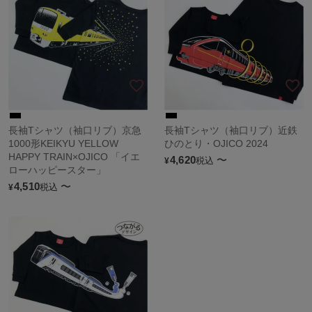
長袖Tシャツ（袖口リブ）京急
長袖Tシャツ（袖口リブ）近鉄
1000形KEIKYU YELLOW
ひのとり・OJICO 2024
HAPPY TRAIN×OJICO 「イエ
4,620
〜
税込
¥
ローハッピースター」
4,510
〜
税込
¥