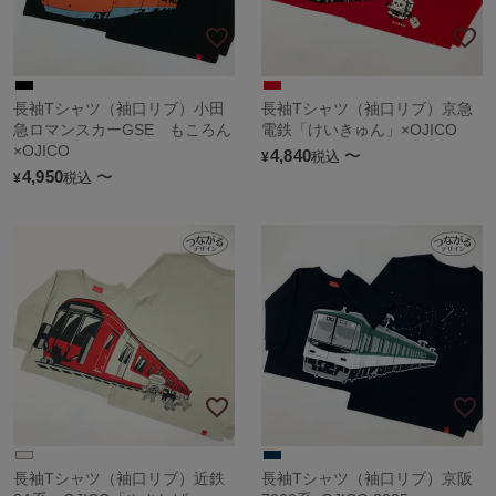
長袖Tシャツ（袖口リブ）小田
長袖Tシャツ（袖口リブ）京急
急ロマンスカーGSE もころん
電鉄「けいきゅん」×OJICO
×OJICO
4,840
〜
税込
¥
4,950
〜
税込
¥
長袖Tシャツ（袖口リブ）近鉄
長袖Tシャツ（袖口リブ）京阪