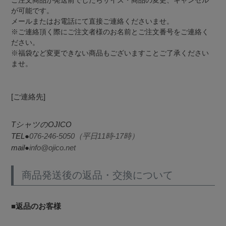
が可能です。
メールまたはお電話にて直接ご連絡くださいませ。
※ご連絡頂く際にご注文者様のお名前とご注文番号をご連絡く
ださい。
※福袋など変更できない商品もございますことご了承ください
ませ。
[ご連絡先]
TシャツのOJICO
TEL●
076-246-5050（平日11時-17時）
mail●
info@ojico.net
商品発送後の返品・交換について
■返品のお客様