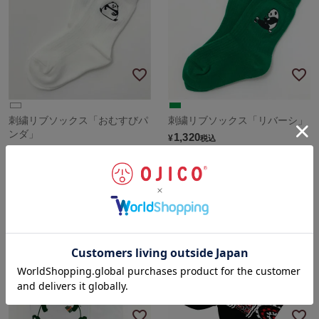
刺繍リブソックス「おむすびパ
刺繍リブソックス「リバーシ」
ンダ」
1,320
¥
税込
1,320
¥
税込
sold out