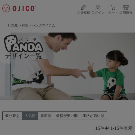
会員登録
ログイン
カート
店舗情報
HOME
特集
パンダアイテム
並び替え
人気順
新着順
価格が安い順
価格が高い順
15
件中
1
-
15
件表示