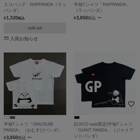
エコバッグ・RAPPANDA（ラッ
半袖Tシャツ「RAPPANDA」
パンダ）
（ラッパンダ）
1,320
3,850
〜
税込
¥
¥
税込
sold out
入荷お知らせ
半袖Tシャツ「OMUSUBI
[OJICO web限定]半袖Tシャツ
PANDA」（おむすびパンダ）
「GIANT PANDA」（ジャイア
ントパンダ）
3,850
〜
税込
¥