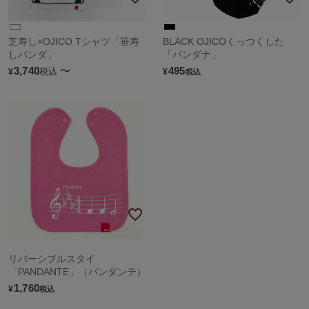
芝寿し×OJICO Tシャツ「笹寿
BLACK OJICOくっつくした
しパンダ」
「パンダナ」
3,740
〜
495
税込
¥
¥
税込
リバーシブルスタイ
「PANDANTE」（パンダンテ）
1,760
¥
税込