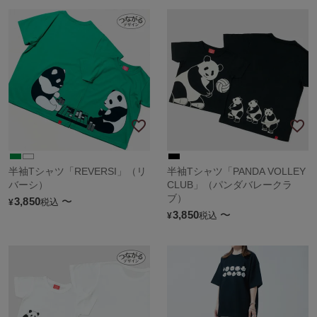
半袖Tシャツ「REVERSI」（リ
半袖Tシャツ「PANDA VOLLEY
バーシ）
CLUB」（パンダバレークラ
ブ）
3,850
〜
税込
¥
3,850
〜
税込
¥