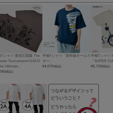
Tシャツ 最強王図鑑 The
半袖Tシャツ「新幹線オールス
半袖Tシャツ Ho
imate Tournament×OJICO
ター」
「SUPER C
e Ultimate」
¥
4,070
¥
5,720
(税込)
(税込)
290
(税込)