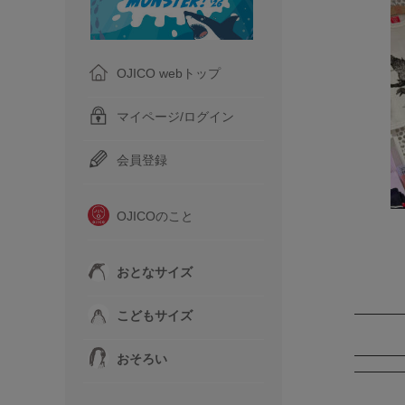
OJICO webトップ
マイページ/ログイン
会員登録
OJICOのこと
おとなサイズ
こどもサイズ
おそろい