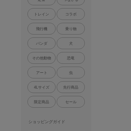
トレイン
コラボ
飛行機
乗り物
パンダ
犬
その他動物
恐竜
アート
虫
4Lサイズ
先行商品
限定商品
セール
ショッピングガイド