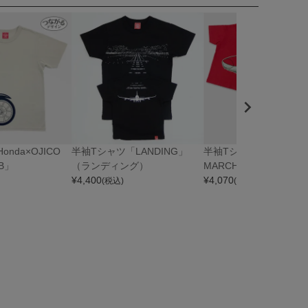
nda×OJICO
半袖Tシャツ「LANDING」
半袖Tシャツ「KOMACHI
UB」
（ランディング）
MARCH」（こまちの
¥
4,400
¥
4,070
(税込)
(税込)