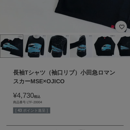
長袖Tシャツ（袖口リブ）小田急ロマン
スカーMSE×OJICO
¥
4,730
税込
商品番号
LTF-20004
[
43
ポイント進呈 ]