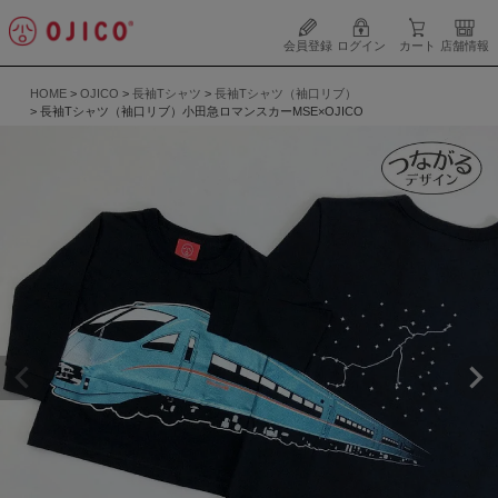
会員登録
ログイン
カート
店舗情報
HOME
OJICO
長袖Tシャツ
長袖Tシャツ（袖口リブ）
長袖Tシャツ（袖口リブ）小田急ロマンスカーMSE×OJICO