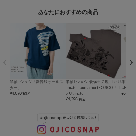
あなたにおすすめの商品
半袖Tシャツ「新幹線オールス
半袖Tシャツ 最強王図鑑 The Ul
半袖Tシャ
ター」
timate Tournament×OJICO「Th
UPER 
¥
4,070
e Ultimate」
¥
5,720
(税込)
(
¥
4,290
(税込)