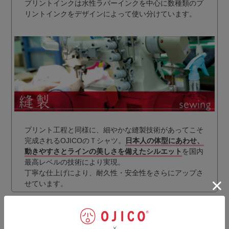
プリントインクは水性ラバーインクを中心に数種類のプ
リントインクをデザインによって使い分けています。
プリント工程と同様に、細やかな縫製技術があってこそ
完成されるOJICOのＴシャツ。
日本人の体型にあわせ、
動きやすさとラインの美しさを備えたシルエット
を国内
最高レベルの技術により実現。
丁寧な仕上げにより、耐久性・安全性をさらにアップさ
せています。
ギフトラッピングのご注文はこちらから