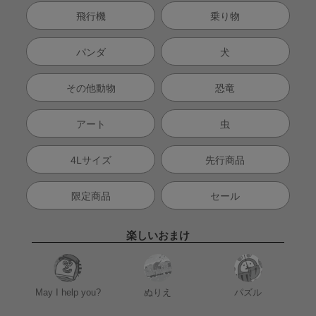
飛行機
乗り物
パンダ
犬
その他動物
恐竜
アート
虫
4Lサイズ
先行商品
限定商品
セール
楽しいおまけ
May I help you?
ぬりえ
パズル