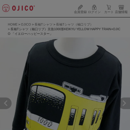
会員登録
ログイン
カート
店舗情報
HOME
OJICO
長袖Tシャツ
長袖Tシャツ（袖口リブ）
長袖Tシャツ（袖口リブ）京急1000形KEIKYU YELLOW HAPPY TRAIN×OJIC
O 「イエローハッピースター」