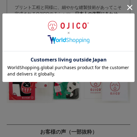
プリント工程と同様に、細やかな縫製技術があってこそ
完成されるOJICOのＴシャツ。
日本人の体型にあわせ、
動きやすさとラインの美しさを備えたシルエット
を国内
最高レベルの技術により実現。
丁寧な仕上げにより、耐久性・安全性をさらにアップさ
せています。
ギフトラッピングのご注文はこちらから
お客様の声
（一部抜粋）