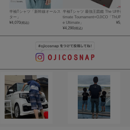
半袖Tシャツ「新幹線オールス
半袖Tシャツ 最強王図鑑 The Ul
半袖Tシャ
ター」
timate Tournament×OJICO「Th
UPER 
¥
4,070
e Ultimate」
¥
5,720
(税込)
(
¥
4,290
(税込)