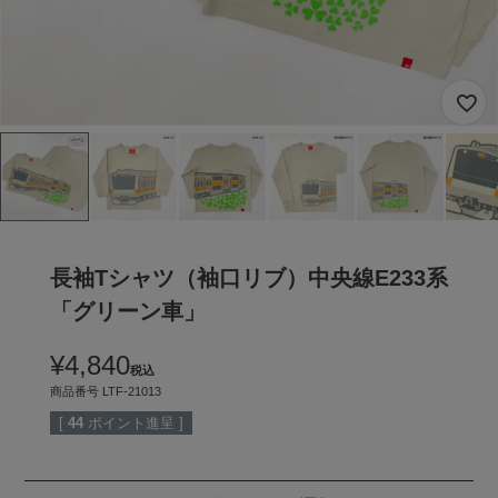
長袖Tシャツ（袖口リブ）中央線E233系
「グリーン車」
¥
4,840
税込
商品番号
LTF-21013
[
44
ポイント進呈 ]