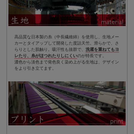
高品質な日本製の糸（中長繊維綿）を使用し、生地メー
カーとタイアップして開発した度詰天竺。滑らかで、さ
らりとした肌触り。吸汗性も抜群で、
洗濯を重ねてもヨ
レたり、糸がほつれたりしにくい
のが特長です。
濃色から淡色まで発色良く染め上がる生地は、デザイン
をより引き立てます。