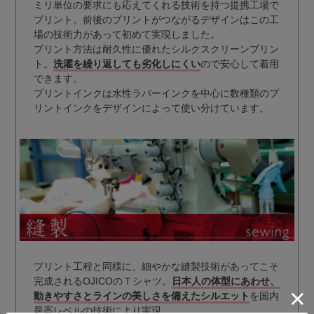
ミリ単位の要求にも応えてくれる技術を持つ提携工場で
プリント。前後のプリントがつながるデザインはこの工
場の技術力があって初めて実現しました。
プリント方法は耐久性に優れたシルクスクリーンプリン
ト。
洗濯を繰り返しても劣化しにくい
ので安心して着用
できます。
プリントインクは水性ラバーインクを中心に数種類のプ
リントインクをデザインによって使い分けています。
プリント工程と同様に、細やかな縫製技術があってこそ
完成されるOJICOのＴシャツ。
日本人の体型にあわせ、
動きやすさとラインの美しさを備えたシルエット
を国内
最高レベルの技術により実現。