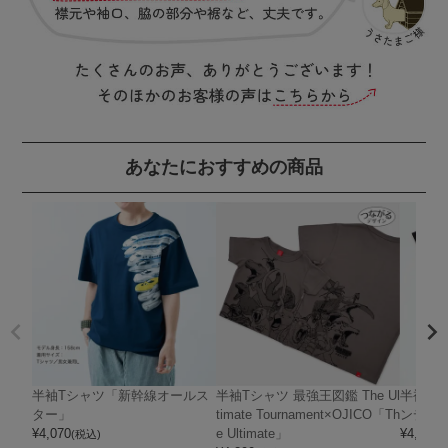
あなたにおすすめの商品
半袖Tシャツ「新幹線オールス
半袖Tシャツ 最強王図鑑 The Ul
半袖Tシ
ター」
timate Tournament×OJICO「Th
ンディ
¥
4,070
e Ultimate」
¥
4,400
(税込)
(