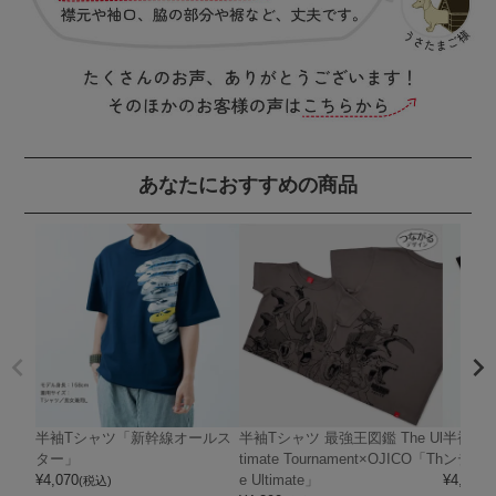
あなたにおすすめの商品
半袖Tシャツ「新幹線オールス
半袖Tシャツ 最強王図鑑 The Ul
半袖Tシ
ター」
timate Tournament×OJICO「Th
ンディ
¥
4,070
e Ultimate」
¥
4,400
(税込)
(