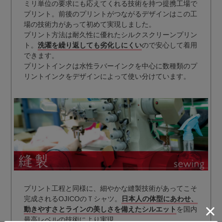
ミリ単位の要求にも応えてくれる技術を持つ提携工場で
プリント。前後のプリントがつながるデザインはこの工
場の技術力があって初めて実現しました。
プリント方法は耐久性に優れたシルクスクリーンプリン
ト。
洗濯を繰り返しても劣化しにくい
ので安心して着用
できます。
プリントインクは水性ラバーインクを中心に数種類のプ
リントインクをデザインによって使い分けています。
プリント工程と同様に、細やかな縫製技術があってこそ
完成されるOJICOのＴシャツ。
日本人の体型にあわせ、
動きやすさとラインの美しさを備えたシルエット
を国内
最高レベルの技術により実現。