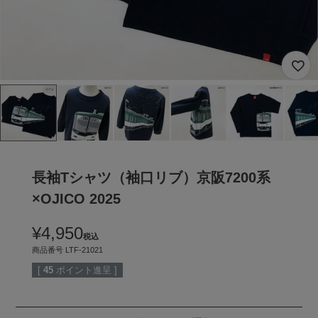
長袖Tシャツ（袖口リブ）京阪7200系
×OJICO 2025
¥
4,950
税込
商品番号
LTF-21021
[
45
ポイント進呈 ]