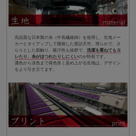
高品質な日本製の糸（中長繊維綿）を使用し、生地メー
カーとタイアップして開発した度詰天竺。滑らかで、さ
らりとした肌触り。吸汗性も抜群で、
洗濯を重ねてもヨ
レたり、糸がほつれたりしにくい
のが特長です。
濃色から淡色まで発色良く染め上がる生地は、デザイン
をより引き立てます。