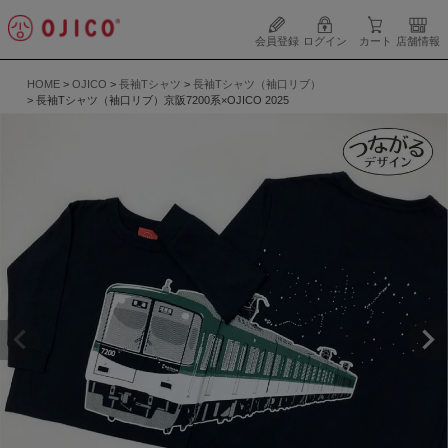
会員登録
ログイン
カート
店舗情報
HOME
OJICO
長袖Tシャツ
長袖Tシャツ（袖口リブ）
長袖Tシャツ（袖口リブ）京阪7200系×OJICO 2025