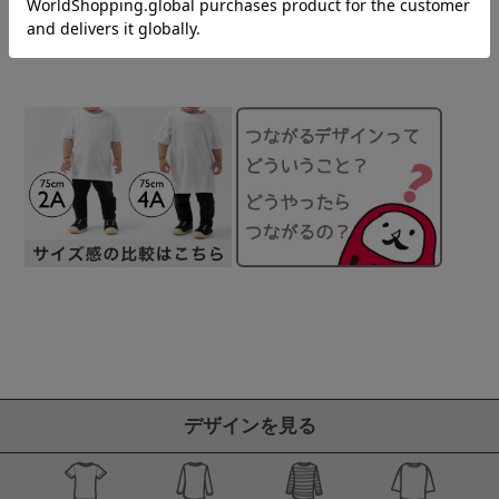
timate Tournament×OJICO「Th
ター」
UPER 
e Ultimate」
¥
4,070
¥
5,720
(税込)
(
¥
4,290
(税込)
デザインを見る