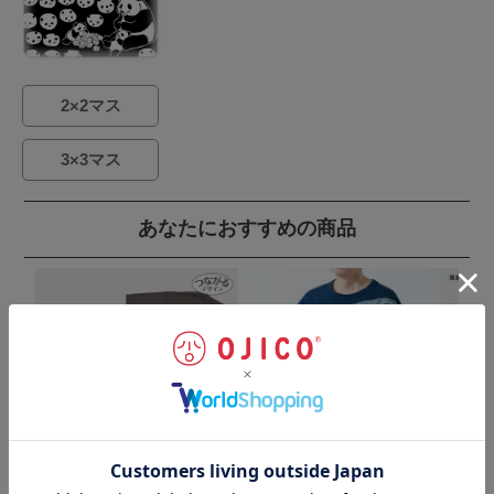
2×2マス
3×3マス
あなたにおすすめの商品
半袖Tシャツ 最強王図鑑 The Ul
半袖Tシャツ「新幹線オールス
半袖Tシャ