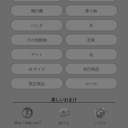
飛行機
乗り物
パンダ
犬
その他動物
恐竜
アート
虫
4Lサイズ
先行商品
限定商品
セール
楽しいおまけ
May I help you?
ぬりえ
パズル