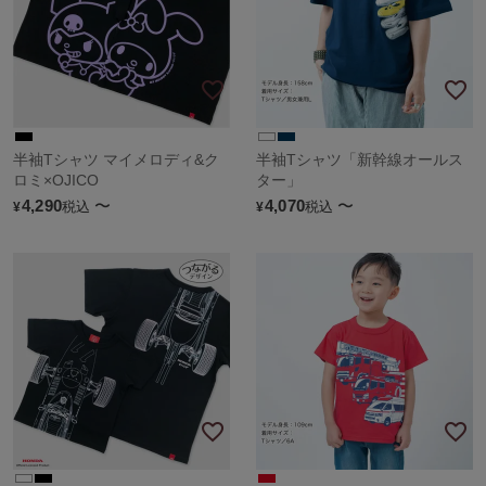
半袖Tシャツ マイメロディ&ク
半袖Tシャツ「新幹線オールス
ロミ×OJICO
ター」
4,290
〜
4,070
〜
税込
税込
¥
¥