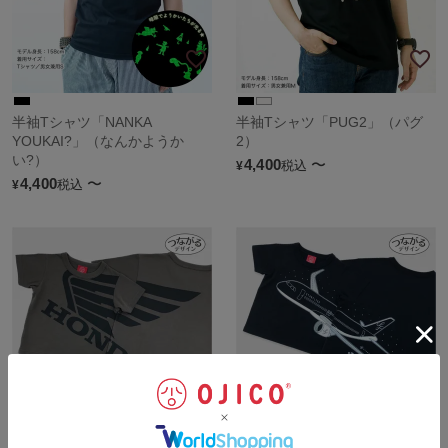
半袖Tシャツ「NANKA
半袖Tシャツ「PUG2」（パグ
YOUKAI?」（なんかようか
2）
い?）
4,400
〜
税込
¥
4,400
〜
税込
¥