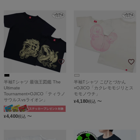
半袖Tシャツ 最強王図鑑 The
半袖Tシャツ こびとづかん
Ultimate
×OJICO「カクレモモジリとス
Tournament×OJICO「ティラノ
モモノウチ」
サウルスvsライオン」
4,180
〜
税込
¥
4,400
〜
税込
¥