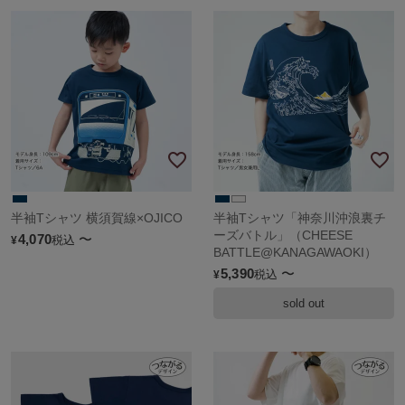
半袖Tシャツ 横須賀線×OJICO
半袖Tシャツ「神奈川沖浪裏チ
ーズバトル」（CHEESE
4,070
〜
税込
¥
BATTLE@KANAGAWAOKI）
5,390
〜
税込
¥
sold out