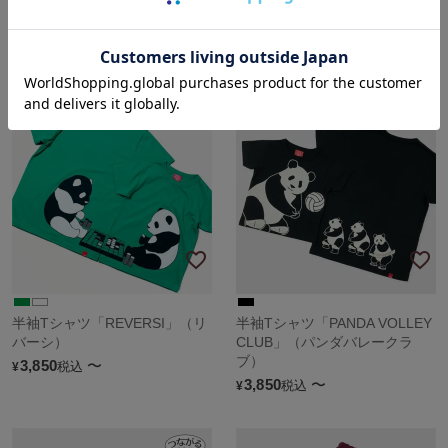
半袖Tシャツ
半袖Tシャツ スターフライヤー
Honda×OJICO「WINGMARK」
×OJICO
4,180
〜
4,180
〜
税込
税込
¥
¥
半袖Tシャツ「REVERSI」（リ
半袖Tシャツ「PANDA VOLLEY
バーシ）
CLUB」（パンダバレークラ
ブ）
3,850
〜
税込
¥
3,850
〜
税込
¥