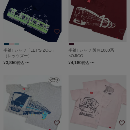
半袖Tシャツ「LET’S ZOO」
半袖Tシャツ 阪急1000系
（レッツズー）
×OJICO
3,850
〜
4,180
〜
税込
税込
¥
¥