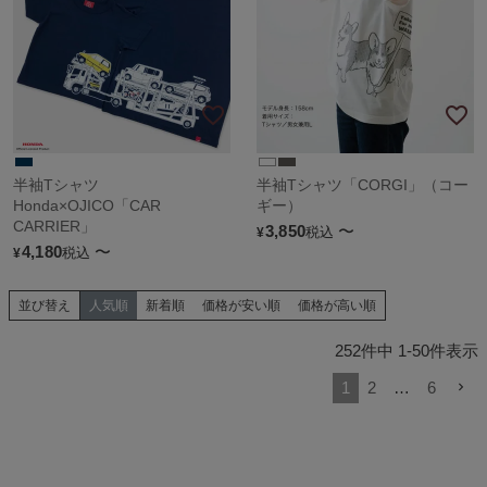
半袖Tシャツ
半袖Tシャツ「CORGI」（コー
Honda×OJICO「CAR
ギー）
CARRIER」
3,850
〜
税込
¥
4,180
〜
税込
¥
並び替え
人気順
新着順
価格が安い順
価格が高い順
252
件中
1
-
50
件表示
1
2
…
6