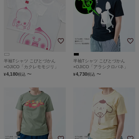
半袖Tシャツ こびとづかん
半袖Tシャツ こびとづかん
×OJICO「カクレモモジリ」
×OJICO「アラシクロバネ」
4,180
〜
4,730
〜
税込
税込
¥
¥