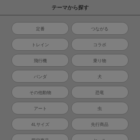
テーマから探す
定番
つながる
トレイン
コラボ
飛行機
乗り物
パンダ
犬
その他動物
恐竜
アート
虫
4Lサイズ
先行商品