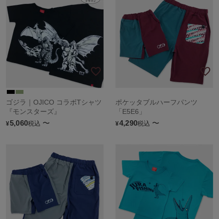
ゴジラ｜OJICO コラボTシャツ
ポケッタブルハーフパンツ
『モンスターズ』
「E5E6」
5,060
〜
4,290
〜
税込
税込
¥
¥