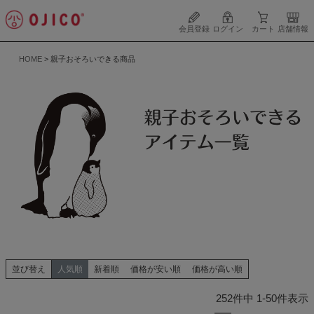
会員登録
ログイン
カート
店舗情報
HOME
親子おそろいできる商品
並び替え
人気順
新着順
価格が安い順
価格が高い順
252
件中
1
-
50
件表示