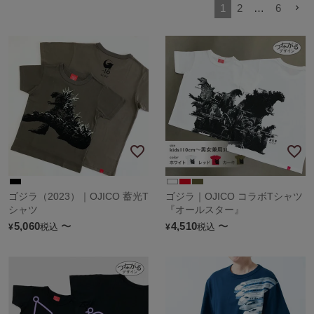
1
2
…
6
ゴジラ（2023）｜OJICO 蓄光T
ゴジラ｜OJICO コラボTシャツ
シャツ
『オールスター』
5,060
〜
4,510
〜
税込
税込
¥
¥