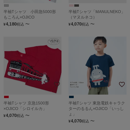
半袖Tシャツ 小田急5000形
半袖Tシャツ「MANULNEKO」
もころん×OJICO
（マヌルネコ）
4,180
〜
4,070
〜
税込
税込
¥
¥
半袖Tシャツ 京急1500形
半袖Tシャツ 東急電鉄キャラク
×OJICO「シロイルカ」
ターのるるん×OJICO「いっし
ょ」
4,070
〜
税込
¥
4,070
〜
税込
¥