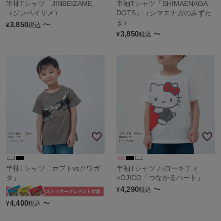
半袖Tシャツ「JINBEIZAME」
半袖Tシャツ「SHIMAENAGA
（ジンベイザメ）
DOTS」（シマエナガのみずた
ま）
3,850
〜
税込
¥
3,850
〜
税込
¥
半袖Tシャツ「カブトvsクワガ
半袖Tシャツ ハローキティ
タ」
×OJICO「つながるハート」
4,290
〜
税込
¥
4,400
〜
税込
¥