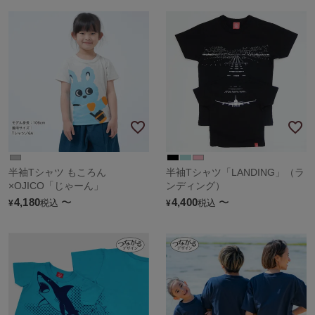
半袖Tシャツ もころん
半袖Tシャツ「LANDING」（ラ
×OJICO「じゃーん」
ンディング）
4,180
〜
4,400
〜
税込
税込
¥
¥