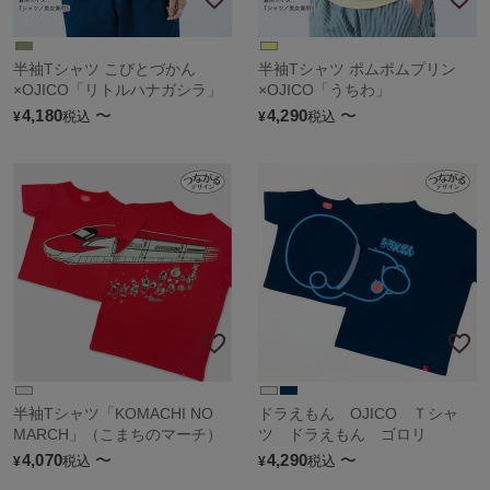
半袖Tシャツ こびとづかん
半袖Tシャツ ポムポムプリン
×OJICO「リトルハナガシラ」
×OJICO「うちわ」
4,180
〜
4,290
〜
税込
税込
¥
¥
半袖Tシャツ「KOMACHI NO
ドラえもん OJICO Ｔシャ
MARCH」（こまちのマーチ）
ツ ドラえもん ゴロリ
4,070
〜
4,290
〜
税込
税込
¥
¥