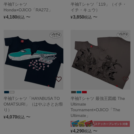
半袖Tシャツ
半袖Tシャツ「119」（イチ・
Honda×OJICO「RA272」
イチ・キュウ）
4,180
〜
3,850
〜
税込
税込
¥
¥
半袖Tシャツ「HAYABUSA TO
半袖Tシャツ 最強王図鑑 The
OMATSURI」（はやぶさとお祭
Ultimate
り）
Tournament×OJICO「The
Ultimate」
4,070
〜
税込
¥
4,290
〜
税込
¥