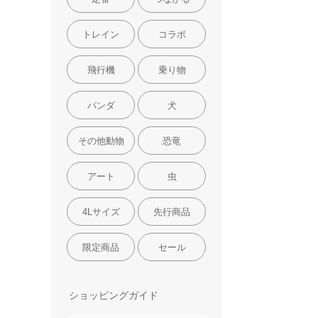
トレイン
コラボ
飛行機
乗り物
パンダ
犬
その他動物
恐竜
アート
虫
4Lサイズ
先行商品
限定商品
セール
ショッピングガイド