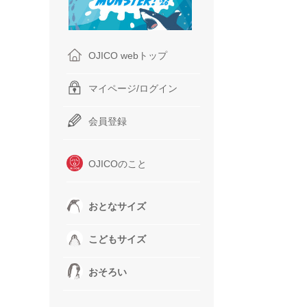
OJICO webトップ
マイページ/ログイン
会員登録
OJICOのこと
おとなサイズ
こどもサイズ
おそろい