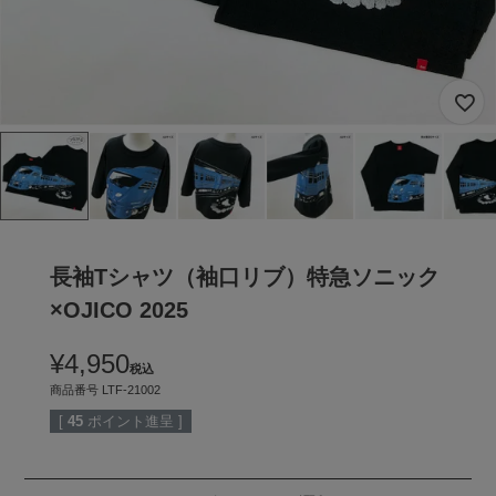
長袖Tシャツ（袖口リブ）特急ソニック
×OJICO 2025
¥
4,950
税込
商品番号
LTF-21002
[
45
ポイント進呈 ]