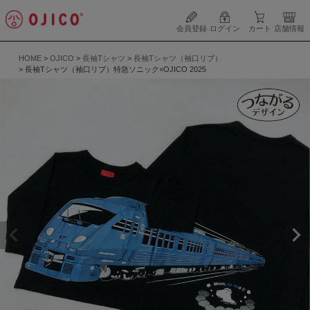
会員登録
ログイン
カート
店舗情報
HOME
OJICO
長袖Tシャツ
長袖Tシャツ（袖口リブ）
長袖Tシャツ（袖口リブ）特急ソニック×OJICO 2025