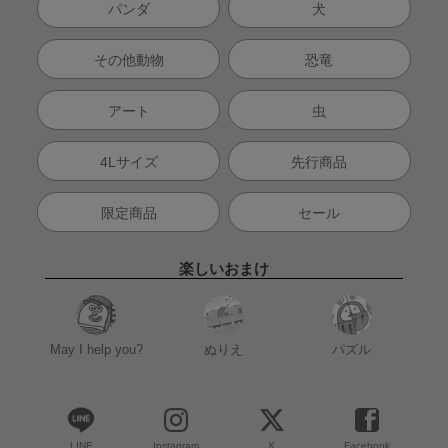
パンダ
犬
その他動物
恐竜
アート
虫
4Lサイズ
先行商品
限定商品
セール
楽しいおまけ
May I help you?
ぬりえ
パズル
LINE
Instagram
X
Facebook