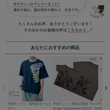
あなたにおすすめの商品
半袖Tシャツ「新幹線オールス
半袖Tシャツ 最強王図鑑 The Ul
半袖Tシャ
ター」
timate Tournament×OJICO「Th
UPER 