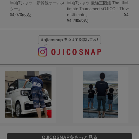
半袖Tシャツ「新幹線オールス
半袖Tシャツ 最強王図鑑 The Ul
半袖Tシ
ター」
timate Tournament×OJICO「Th
ンディ
¥
4,070
e Ultimate」
¥
4,400
(税込)
(
¥
4,290
(税込)
OJICOSNAPをもっと見る