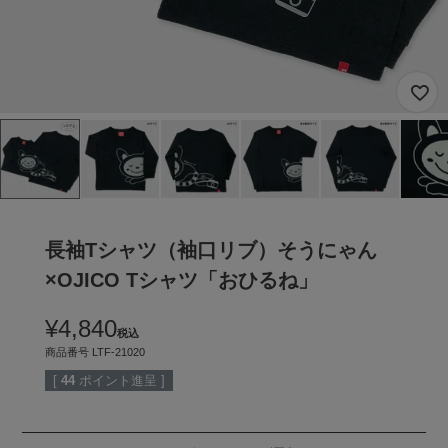
長袖Tシャツ（袖口リブ）そうにゃん
×OJICO Tシャツ「おひるね」
¥
4,840
税込
商品番号
LTF-21020
[
44
ポイント進呈 ]