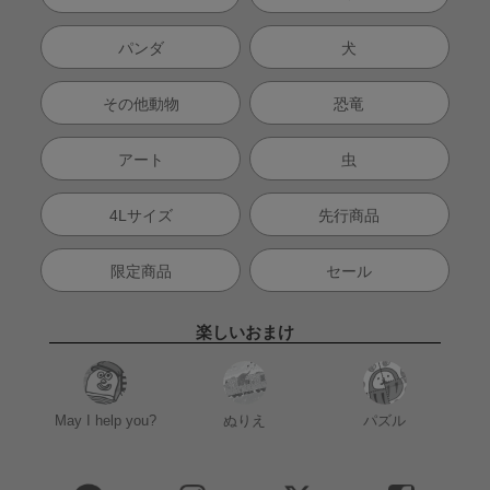
パンダ
犬
その他動物
恐竜
アート
虫
4Lサイズ
先行商品
限定商品
セール
楽しいおまけ
May I help you?
ぬりえ
パズル