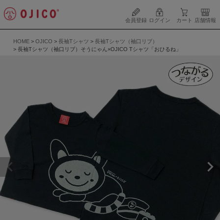
会員登録
ログイン
カート
店舗情報
HOME
OJICO
長袖Tシャツ
長袖Tシャツ（袖口リブ）
長袖Tシャツ（袖口リブ）そうにゃん×OJICO Tシャツ「おひるね」