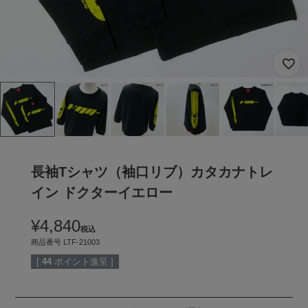
長袖Tシャツ（袖口リブ）カタカナトレ
イン ドクターイエロー
¥
4,840
税込
商品番号
LTF-21003
[
44
ポイント進呈 ]