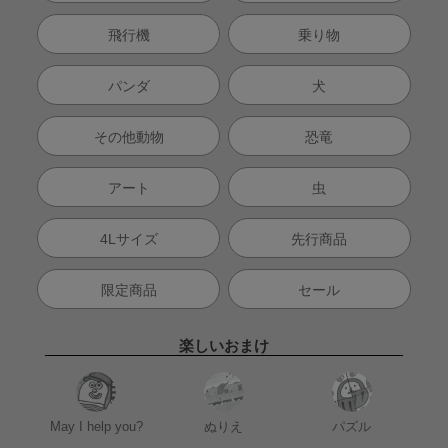
飛行機
乗り物
パンダ
犬
その他動物
恐竜
アート
虫
4Lサイズ
先行商品
限定商品
セール
楽しいおまけ
May I help you?
ぬりえ
パズル