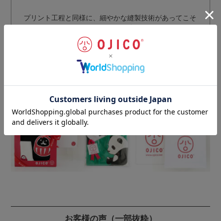
プリント工程と同様に、細やかな縫製技術があってこそ
完成されるOJICOのＴシャツ。
日本人の体型にあわせ、
動きやすさとラインの美しさを備えたシルエット
を国内
最高レベルの技術により実現。
丁寧な仕上げにより、耐久性・安全性をさらにアップさ
せています。
ギフトラッピングのご注文はこちらから
お客様の声
（一部抜粋）