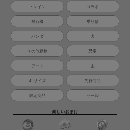
トレイン
コラボ
飛行機
乗り物
パンダ
犬
その他動物
恐竜
アート
虫
4Lサイズ
先行商品
限定商品
セール
楽しいおまけ