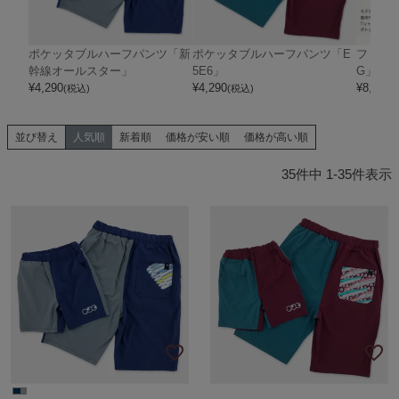
ポケッタブルハーフパンツ「新
ポケッタブルハーフパンツ「E
フリー
幹線オールスター」
5E6」
G」
¥
4,290
¥
4,290
¥
8,800
(税込)
(税込)
(
並び替え
人気順
新着順
価格が安い順
価格が高い順
35
件中
1
-
35
件表示