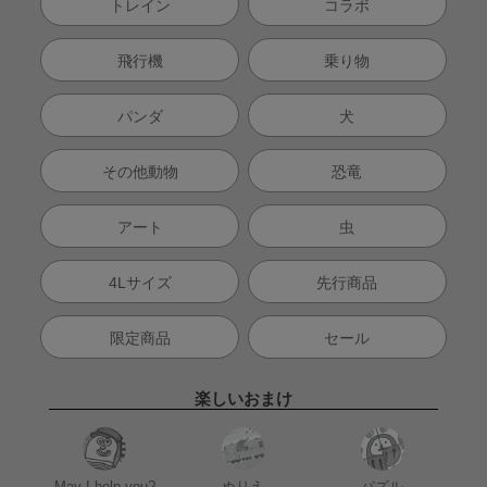
トレイン
コラボ
飛行機
乗り物
パンダ
犬
その他動物
恐竜
アート
虫
4Lサイズ
先行商品
限定商品
セール
楽しいおまけ
May I help you?
ぬりえ
パズル