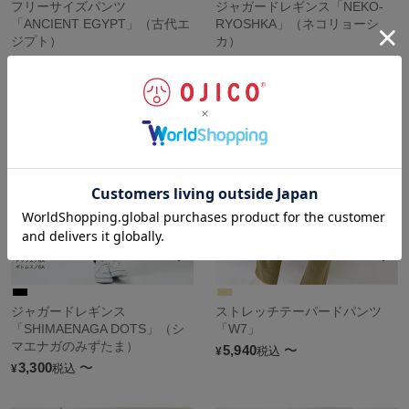
フリーサイズパンツ
ジャガードレギンス「NEKO-
「ANCIENT EGYPT」（古代エ
RYOSHKA」（ネコリョーシ
ジプト）
カ）
6,600
〜
3,300
〜
税込
税込
¥
¥
ジャガードレギンス
ストレッチテーパードパンツ
「SHIMAENAGA DOTS」（シ
「W7」
マエナガのみずたま）
5,940
〜
税込
¥
3,300
〜
税込
¥