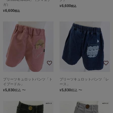
ガ）
6,600
¥
税込
6,600
¥
税込
プリーツキュロットパンツ「ト
プリーツキュロットパンツ「レ
イプードル」
ース」
5,830
〜
5,830
〜
税込
税込
¥
¥