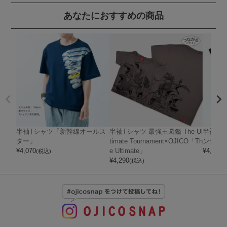
あなたにおすすめの商品
半袖Tシャツ「新幹線オールス
半袖Tシャツ 最強王図鑑 The Ul
半袖Tシ
ター」
timate Tournament×OJICO「Th
ンディ
¥
4,070
e Ultimate」
¥
4,400
(税込)
(
¥
4,290
(税込)