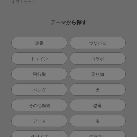
ギフトセット
テーマから探す
定番
つながる
トレイン
コラボ
飛行機
乗り物
パンダ
犬
その他動物
恐竜
アート
虫
4Lサイズ
先行商品