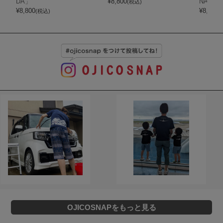
DA」
¥
8,800
NAGA 
(税込)
¥
8,800
¥
8,800
(税込)
(
OJICOSNAPをもっと見る