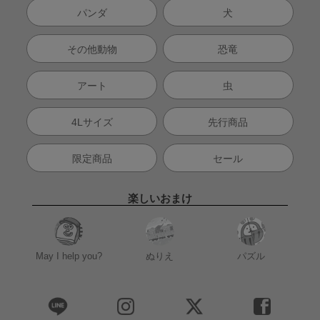
パンダ
犬
その他動物
恐竜
アート
虫
4Lサイズ
先行商品
限定商品
セール
楽しいおまけ
May I help you?
ぬりえ
パズル