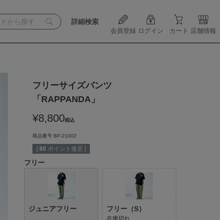
詳細検索
会員登録
ログイン
カート
店舗情報
フリーサイズパンツ
「RAPPANDA」
¥
8,800
税込
商品番号
BP-21002
[
80
ポイント進呈 ]
フリー
ジュニアフリー
フリー（S）
在庫切れ