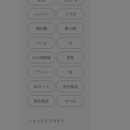
トレイン
コラボ
飛行機
乗り物
パンダ
犬
その他動物
恐竜
アート
虫
4Lサイズ
先行商品
限定商品
セール
ショッピングガイド