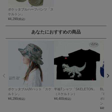
ポケッタブルハーフパンツ「ス
ケルトン」
¥
4,290
(税込)
あなたにおすすめの商品
ポケッタブルUVハット「スケ
半袖Tシャツ「SKELETON」
BLAC
ルトン」
（スケルトン）
「横浜D
¥
4,290
¥
4,400
ボレーシ
(税込)
(税込)
ン」
¥
495
(税