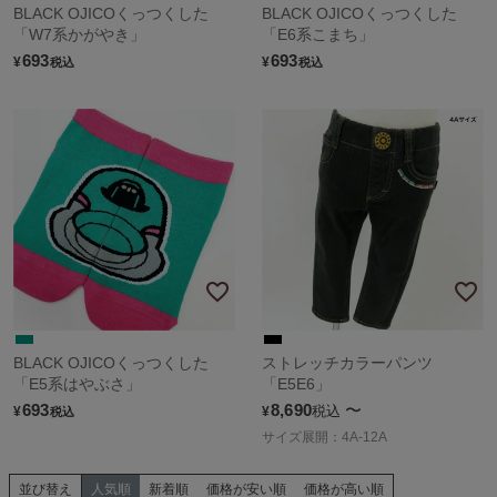
BLACK OJICOくっつくした
BLACK OJICOくっつくした
「W7系かがやき」
「E6系こまち」
693
693
¥
¥
税込
税込
BLACK OJICOくっつくした
ストレッチカラーパンツ
「E5系はやぶさ」
「E5E6」
693
8,690
〜
税込
¥
¥
税込
サイズ展開：4A-12A
並び替え
人気順
新着順
価格が安い順
価格が高い順