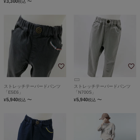
3,300
〜
税込
¥
ストレッチテーパードパンツ
ストレッチテーパードパンツ
「E5E6」
「N700S」
5,940
〜
5,940
〜
税込
税込
¥
¥