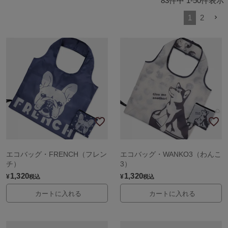
83
件中
1
-
50
件表示
1
2
エコバッグ・FRENCH（フレン
エコバッグ・WANKO3（わんこ
チ）
3）
1,320
1,320
¥
¥
税込
税込
カートに入れる
カートに入れる