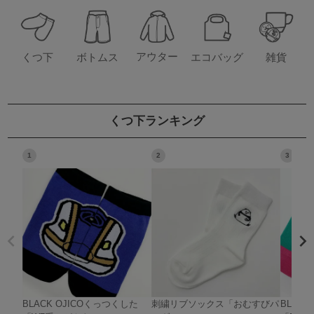
アウター
くつ下
ボトムス
エコバッグ
雑貨
くつ下ランキング
1
2
3
BLACK OJICOくっつくした
刺繍リブソックス「おむすびパ
BLAC