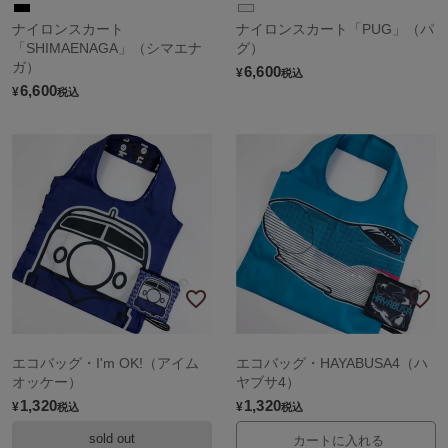
ナイロンスカート
ナイロンスカート「PUG」（パ
「SHIMAENAGA」（シマエナ
グ）
ガ）
6,600
¥
税込
6,600
¥
税込
エコバッグ・I'm OK!（アイム
エコバッグ・HAYABUSA4（ハ
オッケー）
ヤブサ4）
1,320
1,320
¥
¥
税込
税込
sold out
カートに入れる