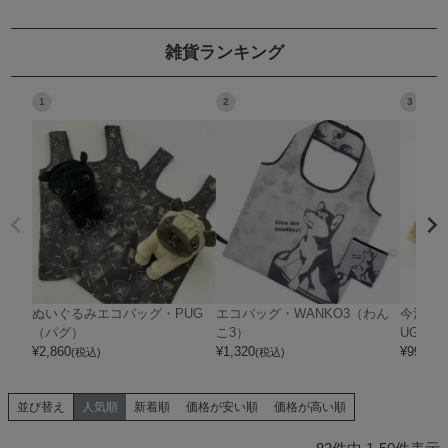
雑貨ランキング
1
2
3
ぬいぐるみエコバッグ・PUG
エコバッグ・WANKO3（わん
今治タ
（パグ）
こ3）
UG」
¥
2,860
¥
1,320
¥
990
(税込)
(税込)
(税
並び替え
人気順
新着順
価格が安い順
価格が高い順