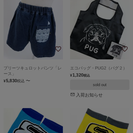
プリーツキュロットパンツ「レ
エコバッグ・PUG2（パグ２）
ース」
1,320
¥
税込
5,830
〜
税込
¥
sold out
入荷お知らせ