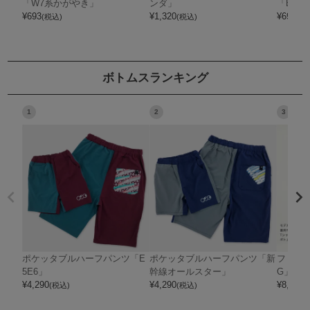
「W7系かがやき」
ンダ」
「E5系
¥
693
¥
1,320
¥
693
(税込)
(税込)
(税
ボトムスランキング
1
2
3
ポケッタブルハーフパンツ「E
ポケッタブルハーフパンツ「新
フリー
5E6」
幹線オールスター」
G」
¥
4,290
¥
4,290
¥
8,800
(税込)
(税込)
(