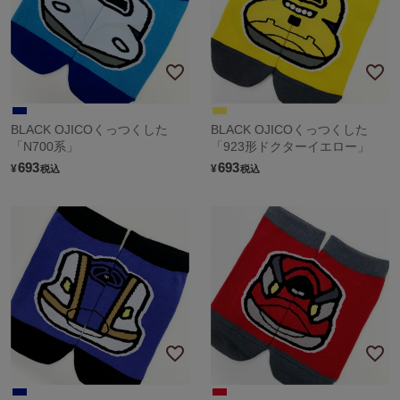
BLACK OJICOくっつくした
BLACK OJICOくっつくした
「N700系」
「923形ドクターイエロー」
693
693
¥
¥
税込
税込