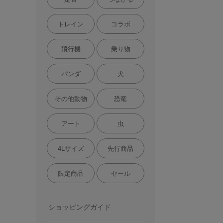
トレイン
コラボ
飛行機
乗り物
パンダ
犬
その他動物
恐竜
アート
虫
4Lサイズ
先行商品
限定商品
セール
ショッピングガイド