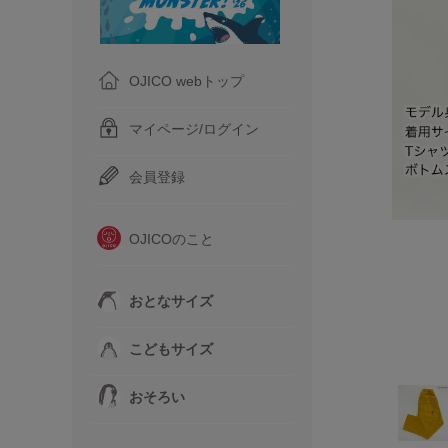
OJICO webトップ
マイページ/ログイン
会員登録
OJICOのこと
おとなサイズ
こどもサイズ
おそろい