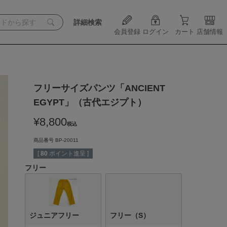
詳細検索
会員登録
ログイン
カート
店舗情報
フリーサイズパンツ「ANCIENT
EGYPT」（古代エジプト）
¥
8,800
税込
商品番号
BP-20011
[
80
ポイント進呈 ]
フリー
ジュニアフリー
フリー（S）