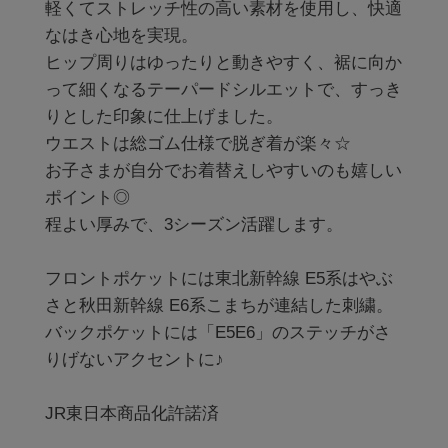
軽くてストレッチ性の高い素材を使用し、快適
なはき心地を実現。

ヒップ周りはゆったりと動きやすく、裾に向か
って細くなるテーパードシルエットで、すっき
りとした印象に仕上げました。

ウエストは総ゴム仕様で脱ぎ着が楽々☆

お子さまが自分でお着替えしやすいのも嬉しい
ポイント◎

程よい厚みで、3シーズン活躍します。

フロントポケットには東北新幹線 E5系はやぶ
さと秋田新幹線 E6系こまちが連結した刺繍。

バックポケットには「E5E6」のステッチがさ
りげないアクセントに♪

JR東日本商品化許諾済