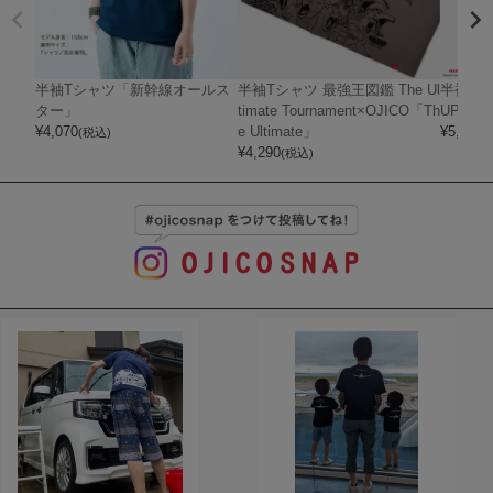
半袖Tシャツ「新幹線オールス
半袖Tシャツ 最強王図鑑 The Ul
半袖Tシャ
ター」
timate Tournament×OJICO「Th
UPER 
¥
4,070
e Ultimate」
¥
5,720
(税込)
(
¥
4,290
(税込)