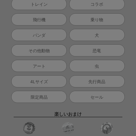
トレイン
コラボ
飛行機
乗り物
パンダ
犬
その他動物
恐竜
アート
虫
4Lサイズ
先行商品
限定商品
セール
楽しいおまけ