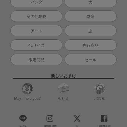
パンダ
犬
その他動物
恐竜
アート
虫
4Lサイズ
先行商品
限定商品
セール
楽しいおまけ
May I help you?
ぬりえ
パズル
LINE
Instagram
X
Facebook