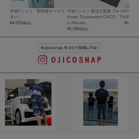
半袖Tシャツ「新幹線オールス
半袖Tシャツ 最強王図鑑 The Ul
半袖Tシャ
ター」
timate Tournament×OJICO「Th
UPER 
¥
4,070
e Ultimate」
¥
5,720
(税込)
(
¥
4,290
(税込)