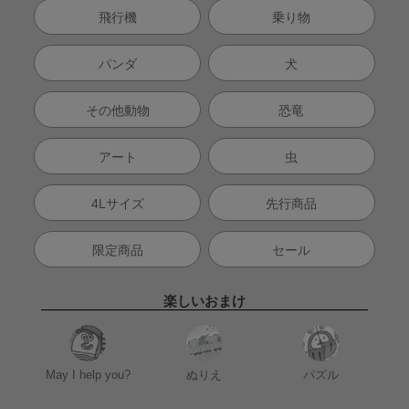
飛行機
乗り物
パンダ
犬
その他動物
恐竜
アート
虫
4Lサイズ
先行商品
限定商品
セール
楽しいおまけ
May I help you?
ぬりえ
パズル