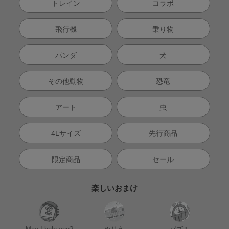
トレイン
コラボ
飛行機
乗り物
パンダ
犬
その他動物
恐竜
アート
虫
4Lサイズ
先行商品
限定商品
セール
楽しいおまけ