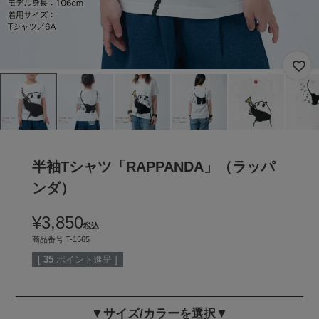
半袖Tシャツ「RAPPANDA」（ラッパ
ンダ）
¥
3,850
税込
商品番号
T-1565
[
35
ポイント進呈 ]
▼サイズ/カラーを選択▼