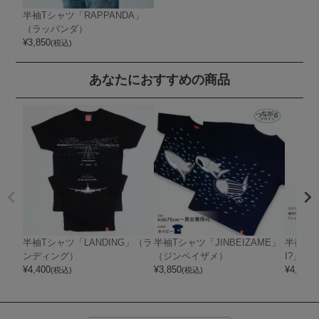
半袖Tシャツ「RAPPANDA」
（ラッパンダ）
¥
3,850
(税込)
あなたにおすすめの商品
半袖Tシャツ「LANDING」（ラ
半袖Tシャツ「JINBEIZAME」
半袖Tシ
ンディング）
（ジンベイザメ）
I?」（
¥
4,400
¥
3,850
¥
4,400
(税込)
(税込)
(