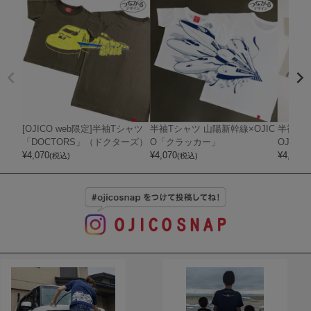
[OJICO web限定]半袖Tシャツ
半袖Tシャツ 山陽新幹線×OJIC
半袖Tシ
「DOCTORS」（ドクターズ）
O「クラッカー」
OJICO
¥
4,070
¥
4,070
¥
4,510
(税込)
(税込)
(