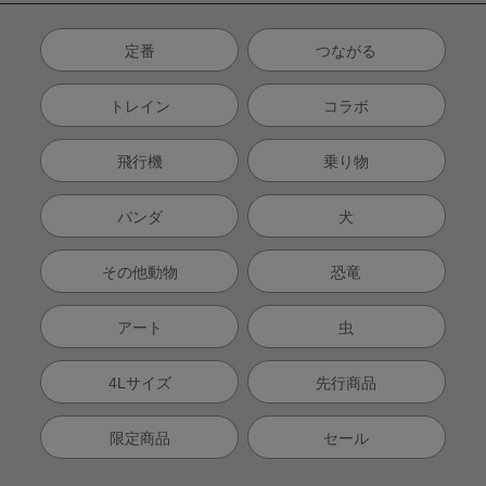
定番
つながる
トレイン
コラボ
飛行機
乗り物
パンダ
犬
その他動物
恐竜
アート
虫
4Lサイズ
先行商品
限定商品
セール