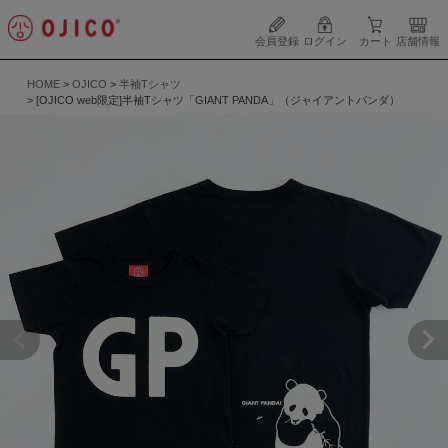
会員登録
ログイン
カート
店舗情報
HOME
OJICO
半袖Tシャツ
[OJICO web限定]半袖Tシャツ「GIANT PANDA」（ジャイアントパンダ）