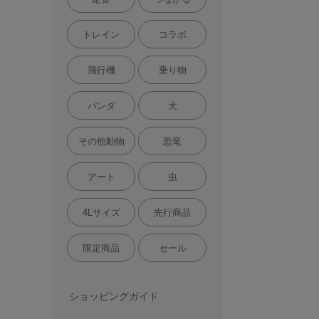
トレイン
コラボ
飛行機
乗り物
パンダ
犬
その他動物
恐竜
アート
虫
4Lサイズ
先行商品
限定商品
セール
ショッピングガイド