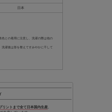
日本
。
淡色との着用に注意し、洗濯の際は他の
。洗濯後は形を整えてすみやかに干して
ィ
プリントまで全て日本国内生産
。