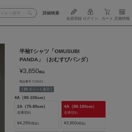
詳細検索
会員登録
ログイン
カート
店舗情報
半袖Tシャツ「OMUSUBI
PANDA」（おむすびパンダ）
¥
3,850
税込
商品番号
T-20021
[
35
ポイント進呈 ]
4A（90-100cm）
2A（75-85cm）
4A（90-100cm）
在庫切れ
在庫切れ
¥
4,290
¥
3,850
税込
税込