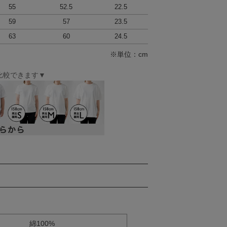
55
52.5
22.5
59
57
23.5
63
60
24.5
※単位：cm
比較できます▼
綿100%