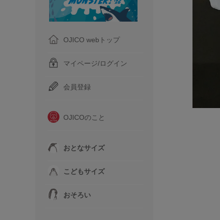
OJICO webトップ
マイページ/ログイン
会員登録
OJICOのこと
おとなサイズ
こどもサイズ
おそろい