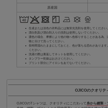
原産国
生成または淡色の衣料品には無蛍光洗剤を使用してください
漂白剤及び漂白剤入りの洗剤は使用しないでください。
濃色の場合、摩擦により他の物へ色移りすることがある為、
物と分けて洗ってください。
長時間濡れたままにしておくと、色が落ちる恐れがあります
ください。
洗濯の際は裏返してネットを使用してください。
タンブラー乾燥はおさけください。
プリント部分にアイロンをあてないでください。
OJICOのクオリテ
OJICOのTシャツは、クオリティにこだわって
糸から縫製・