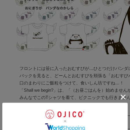
フロントには笹に入ったおむすびが…ひとつだけパンダに
バックを見ると、どーんとおむすびを頬張る「おむすびパ
口のまわりにご飯粒をつけて、食いしん坊ですね…！

「Shall we begin?」は、「（お昼ごはんを）始めま
みんなでこのTシャツを着て、ピクニックでも行きませ
サイズ表