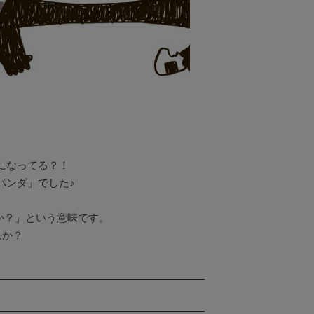
なってる？！

ンダ」でした♪

せんか？」という意味です。

んか？