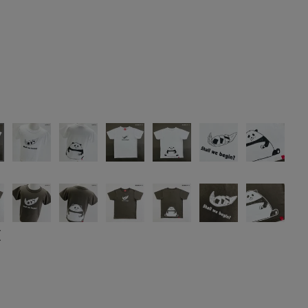
ト
ー
ー