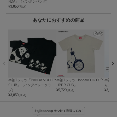
NDA」（ピンポンパンダ）
¥
3,850
(税込)
あなたにおすすめの商品
半袖Tシャツ「PANDA VOLLEY
半袖Tシャツ Honda×OJICO「S
半袖Tシ
CLUB」（パンダバレークラ
UPER CUB」
んこ3）
ブ）
¥
5,720
¥
3,850
(税込)
(
¥
3,850
(税込)