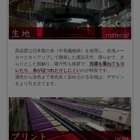
高品質な日本製の糸（中長繊維綿）を使用し、生地メー
カーとタイアップして開発した度詰天竺。滑らかで、さ
らりとした肌触り。吸汗性も抜群で、
洗濯を重ねてもヨ
レたり、糸がほつれたりしにくい
のが特長です。
濃色から淡色まで発色良く染め上がる生地は、デザイン
をより引き立てます。