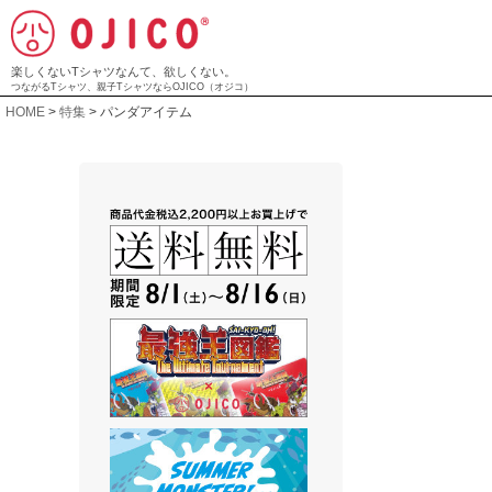
楽しくないTシャツなんて、欲しくない。
つながるTシャツ、親子TシャツならOJICO（オジコ）
HOME
特集
パンダアイテム