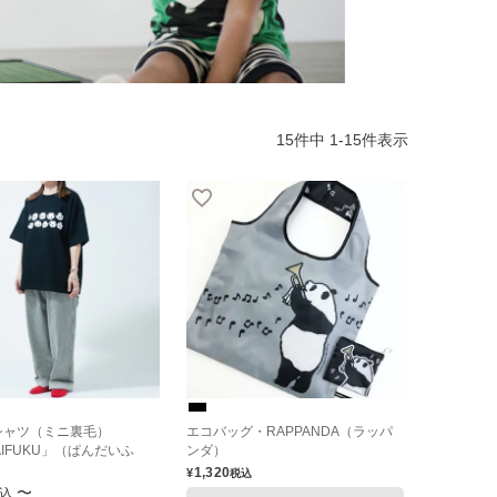
15
件中
1
-
15
件表示
シャツ（ミニ裏毛）
エコバッグ・RAPPANDA（ラッパ
AIFUKU」（ぱんだいふ
ンダ）
1,320
¥
税込
〜
込