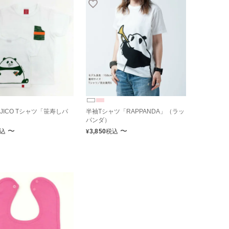
JICO Tシャツ「笹寿しパ
半袖Tシャツ「RAPPANDA」（ラッ
パンダ）
〜
〜
込
3,850
税込
¥