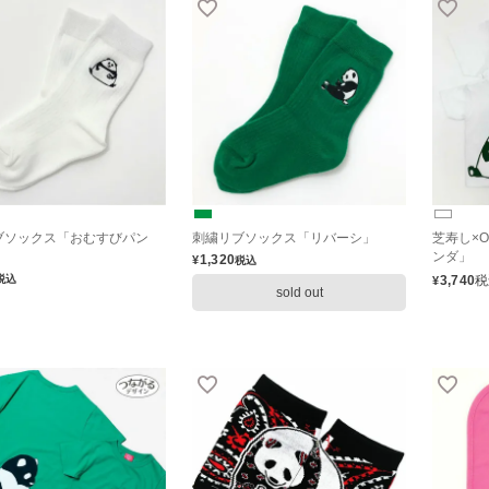
ブソックス「おむすびパン
刺繍リブソックス「リバーシ」
芝寿し×O
ンダ」
1,320
¥
税込
税込
3,740
税
¥
sold out