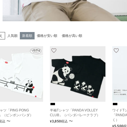
え
人気順
新着順
価格が安い順
価格が高い順
ャツ「PING PONG
半袖Tシャツ「PANDA VOLLEY
ワイドT
A」（ピンポンパンダ）
CLUB」（パンダバレークラブ）
「PAND
く）
〜
〜
税込
3,850
税込
¥
5,500
税
¥