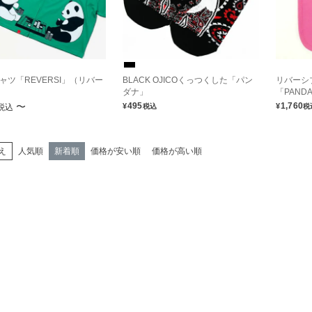
ャツ「REVERSI」（リバー
BLACK OJICOくっつくした「パン
リバーシ
ダナ」
「PAND
〜
495
1,760
¥
¥
税込
税込
税
え
人気順
新着順
価格が安い順
価格が高い順