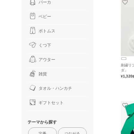
パーカ
ベビー
ボトムス
くつ下
アウター
刺繍リ
ダ」
雑貨
1,320
¥
タオル・ハンカチ
ギフトセット
テーマから探す
定番
つながる