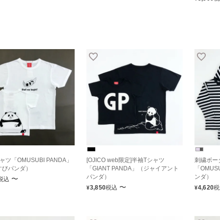
ャツ「OMUSUBI PANDA」
[OJICO web限定]半袖Tシャツ
刺繍ボー
すびパンダ）
「GIANT PANDA」（ジャイアント
「OMUS
パンダ）
ンダ）
〜
税込
〜
3,850
税込
4,620
税
¥
¥