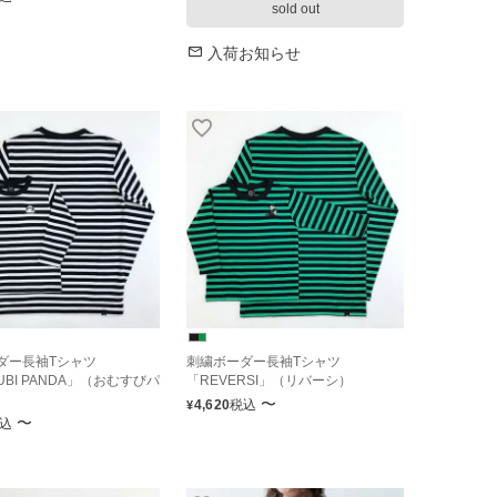
sold out
入荷お知らせ
ダー長袖Tシャツ
刺繍ボーダー長袖Tシャツ
UBI PANDA」（おむすびパ
「REVERSI」（リバーシ）
〜
4,620
税込
¥
〜
込