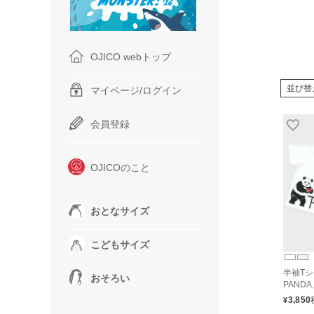
OJICO webトップ
並び替
マイページ/ログイン
会員登録
OJICOのこと
おとなサイズ
こどもサイズ
半袖Tシ
おそろい
PAND
3,850
¥