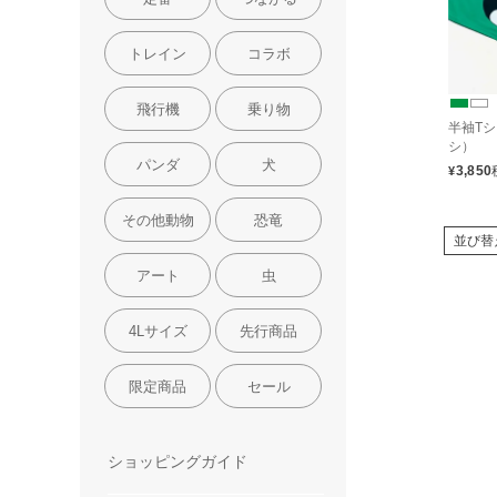
トレイン
コラボ
飛行機
乗り物
半袖Tシ
シ）
パンダ
犬
3,850
¥
その他動物
恐竜
並び替
アート
虫
4Lサイズ
先行商品
限定商品
セール
ショッピングガイド