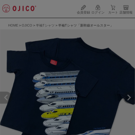
会員登録
ログイン
カート
店舗情報
HOME
OJICO
半袖Tシャツ
半袖Tシャツ「新幹線オールスター」