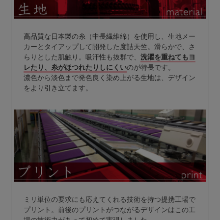
高品質な日本製の糸（中長繊維綿）を使用し、生地メー
カーとタイアップして開発した度詰天竺。滑らかで、さ
らりとした肌触り。吸汗性も抜群で、
洗濯を重ねてもヨ
レたり、糸がほつれたりしにくい
のが特長です。
濃色から淡色まで発色良く染め上がる生地は、デザイン
をより引き立てます。
ミリ単位の要求にも応えてくれる技術を持つ提携工場で
プリント。前後のプリントがつながるデザインはこの工
場の技術力があって初めて実現しました。