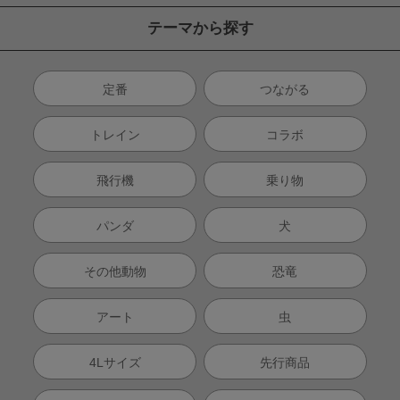
テーマから探す
定番
つながる
トレイン
コラボ
飛行機
乗り物
パンダ
犬
その他動物
恐竜
アート
虫
4Lサイズ
先行商品