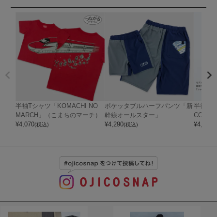
半袖Tシャツ「KOMACHI NO
ポケッタブルハーフパンツ「新
半袖Tシャ
MARCH」（こまちのマーチ）
幹線オールスター」
CO 202
¥
4,070
¥
4,290
¥
4,180
(税込)
(税込)
(