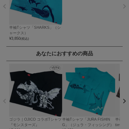
半袖Tシャツ「SHARKS」（シ
ャークス）
¥
3,850
(税込)
あなたにおすすめの商品
ゴジラ｜OJICO コラボTシャツ
半袖Tシャツ「JURA FISHIN
半袖Tシ
『モンスターズ』
G」（ジュラ・フィッシング）
timate