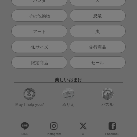
パンダ
犬
その他動物
恐竜
アート
虫
4Lサイズ
先行商品
限定商品
セール
楽しいおまけ
May I help you?
ぬりえ
パズル
LINE
Instagram
X
Facebook