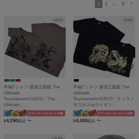
1
2
…
6
半袖Tシャツ 最強王図鑑 The
半袖Tシャツ 最強王図鑑 The
Ultimate
Ultimate
Tournament×OJICO「The
Tournament×OJICO「ティラノ
Ultimate」
サウルスvsライオン」
4,290
〜
4,400
〜
税込
税込
¥
¥