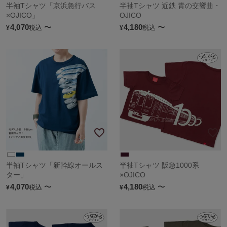
半袖Tシャツ「京浜急行バス
半袖Tシャツ 近鉄 青の交響曲・
×OJICO」
OJICO
4,070
〜
4,180
〜
税込
税込
¥
¥
半袖Tシャツ「新幹線オールス
半袖Tシャツ 阪急1000系
ター」
×OJICO
4,070
〜
4,180
〜
税込
税込
¥
¥