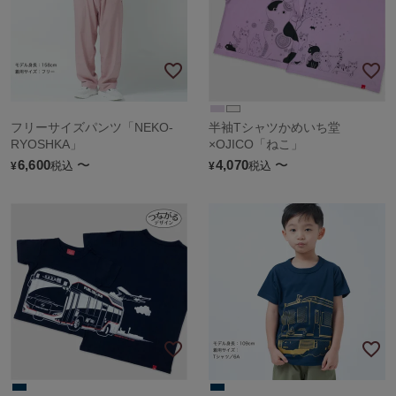
フリーサイズパンツ「NEKO-
半袖Tシャツかめいち堂
RYOSHKA」
×OJICO「ねこ」
6,600
〜
4,070
〜
税込
税込
¥
¥