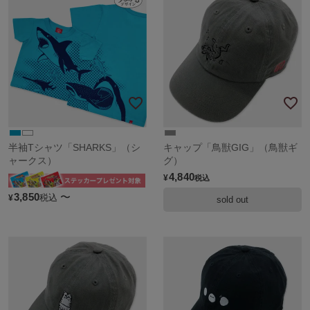
半袖Tシャツ「SHARKS」（シ
キャップ「鳥獣GIG」（鳥獣ギ
ャークス）
グ）
4,840
¥
税込
3,850
〜
税込
¥
sold out