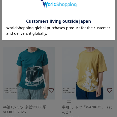
半袖Tシャツ
半袖Tシャツ 東急電鉄キャラク
Honda×OJICO「CAR
ターのるるん×OJICO「きゅう
CARRIER」
けい」
4,180
〜
4,070
〜
税込
税込
¥
¥
半袖Tシャツ 京阪13000系
半袖Tシャツ「WANKO3」（わ
×OJICO 2026
んこ3）