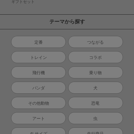
ギフトセット
テーマから探す
定番
つながる
トレイン
コラボ
飛行機
乗り物
パンダ
犬
その他動物
恐竜
アート
虫
4Lサイズ
先行商品