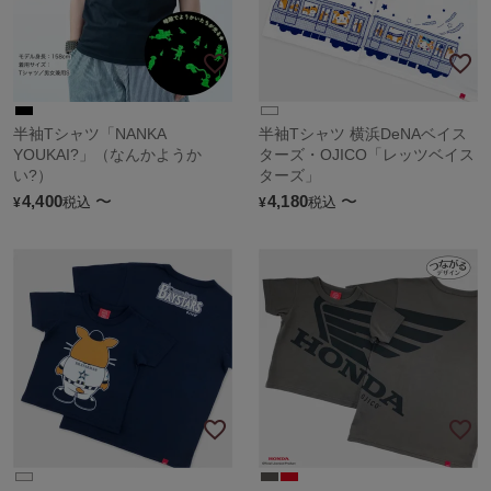
半袖Tシャツ「NANKA
半袖Tシャツ 横浜DeNAベイス
YOUKAI?」（なんかようか
ターズ・OJICO「レッツベイス
い?）
ターズ」
4,400
〜
4,180
〜
税込
税込
¥
¥