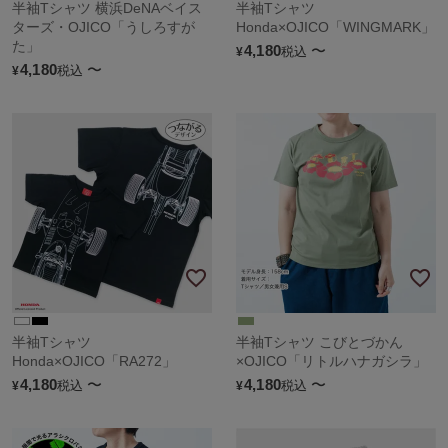
半袖Tシャツ 横浜DeNAベイス
半袖Tシャツ
ターズ・OJICO「うしろすが
Honda×OJICO「WINGMARK」
た」
4,180
〜
税込
¥
4,180
〜
税込
¥
半袖Tシャツ
半袖Tシャツ こびとづかん
Honda×OJICO「RA272」
×OJICO「リトルハナガシラ」
4,180
〜
4,180
〜
税込
税込
¥
¥