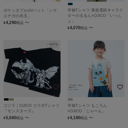
半袖Tシャツ 東急電鉄キャラク
ポケッタブルUVハット「シマ
ターのるるん×OJICO「いっし
エナガの水玉」
ょ」
4,290
〜
税込
¥
4,070
〜
税込
¥
ゴジラ｜OJICO コラボTシャツ
半袖Tシャツ もころん
『モンスターズ』
×OJICO「じゃーん」
5,060
〜
4,180
〜
税込
税込
¥
¥