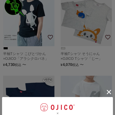
半袖Tシャツ こびとづかん
半袖Tシャツ そうにゃん
×OJICO「アラシクロバネ」
×OJICO Tシャツ「じー」
4,730
〜
4,070
〜
税込
税込
¥
¥