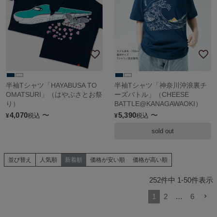
半袖Tシャツ「HAYABUSA TO
半袖Tシャツ「神奈川沖浪裏チ
OMATSURI」（はやぶさとお祭
ーズバトル」（CHEESE
り）
BATTLE@KANAGAWAOKI）
4,070
〜
5,390
〜
税込
税込
¥
¥
sold out
並び替え
人気順
新着順
価格が安い順
価格が高い順
252
件中
1
-
50
件表示
1
2
…
6