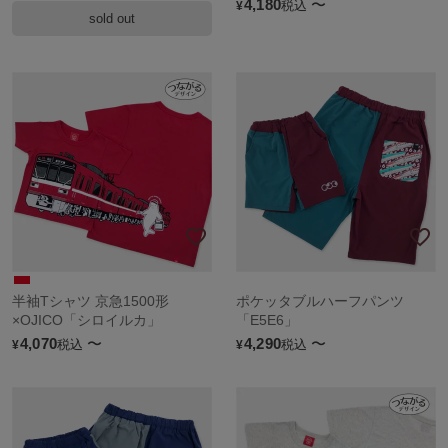
4,180
〜
税込
¥
sold out
半袖Tシャツ 京急1500形
ポケッタブルハーフパンツ
×OJICO「シロイルカ」
「E5E6」
4,070
〜
4,290
〜
税込
税込
¥
¥