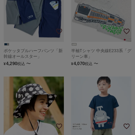
ポケッタブルハーフパンツ「新
半袖Tシャツ 中央線E233系「グ
幹線オールスター」
リーン車」
4,290
〜
4,070
〜
税込
税込
¥
¥