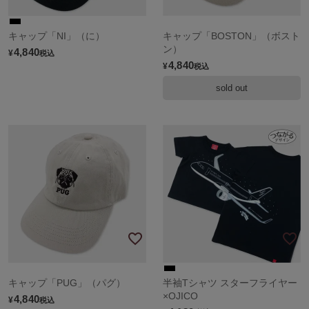
キャップ「NI」（に）
キャップ「BOSTON」（ボスト
ン）
4,840
¥
税込
4,840
¥
税込
sold out
キャップ「PUG」（パグ）
半袖Tシャツ スターフライヤー
×OJICO
4,840
¥
税込