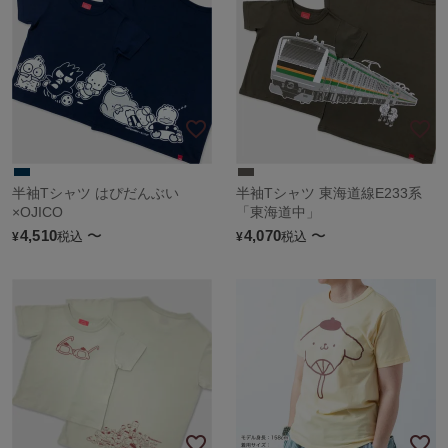
半袖Tシャツ はぴだんぶい
半袖Tシャツ 東海道線E233系
×OJICO
「東海道中」
4,510
〜
4,070
〜
税込
税込
¥
¥