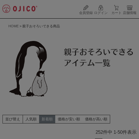
会員登録
ログイン
カート
店舗情報
HOME
親子おそろいできる商品
並び替え
人気順
新着順
価格が安い順
価格が高い順
252
件中
1
-
50
件表示