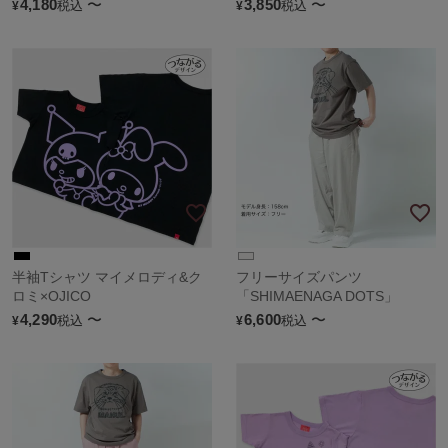
4,180
〜
3,850
〜
税込
税込
¥
¥
半袖Tシャツ マイメロディ&ク
フリーサイズパンツ
ロミ×OJICO
「SHIMAENAGA DOTS」
4,290
〜
6,600
〜
税込
税込
¥
¥