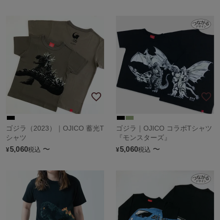
ゴジラ（2023）｜OJICO 蓄光T
ゴジラ｜OJICO コラボTシャツ
シャツ
『モンスターズ』
5,060
〜
5,060
〜
税込
税込
¥
¥