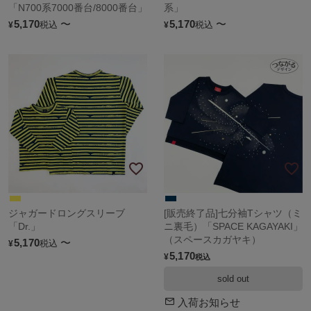
「N700系7000番台/8000番台」
系」
5,170
〜
5,170
〜
税込
税込
¥
¥
ジャガードロングスリーブ
[販売終了品]七分袖Tシャツ（ミ
「Dr.」
ニ裏毛）「SPACE KAGAYAKI」
（スペースカガヤキ）
5,170
〜
税込
¥
5,170
¥
税込
sold out
入荷お知らせ