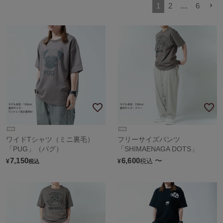
1
2
…
6
ワイドTシャツ（ミニ裏毛）
フリーサイズパンツ
「PUG」（パグ）
「SHIMAENAGA DOTS」
7,150
6,600
〜
税込
¥
¥
税込