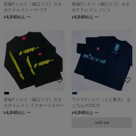
長袖Tシャツ（袖口リブ）カタ
長袖Tシャツ（袖口リブ）カタ
カナトレイン ハヤブサ
カナトレイン ノゾミ
4,840
〜
4,840
〜
税込
税込
¥
¥
長袖Tシャツ（袖口リブ）カタ
ワイドTシャツ（ミニ裏毛） も
カナトレイン ドクターイエロー
ころん×OJICO
4,840
〜
4,840
〜
税込
税込
¥
¥
sold out