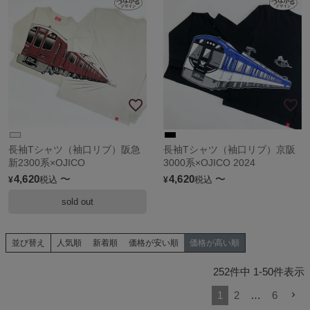
長袖Tシャツ（袖口リブ）阪急
長袖Tシャツ（袖口リブ）京阪
新2300系×OJICO
3000系×OJICO 2024
4,620
〜
4,620
〜
税込
税込
¥
¥
sold out
並び替え
人気順
新着順
価格が安い順
価格が高い順
252
件中
1
-
50
件表示
1
2
…
6