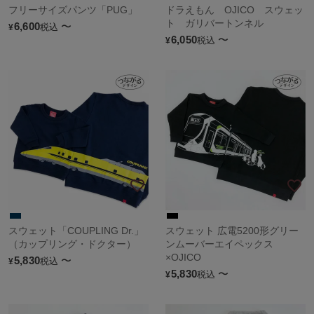
フリーサイズパンツ「PUG」
ドラえもん OJICO スウェッ
ト ガリバートンネル
6,600
〜
税込
¥
6,050
〜
税込
¥
スウェット「COUPLING Dr.」
スウェット 広電5200形グリー
（カップリング・ドクター）
ンムーバーエイペックス
×OJICO
5,830
〜
税込
¥
5,830
〜
税込
¥