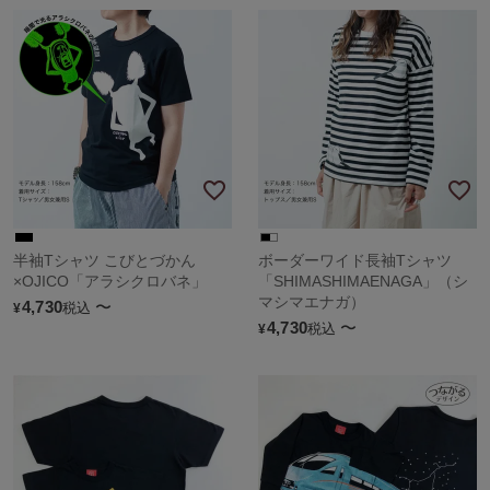
半袖Tシャツ こびとづかん
ボーダーワイド長袖Tシャツ
×OJICO「アラシクロバネ」
「SHIMASHIMAENAGA」（シ
マシマエナガ）
4,730
〜
税込
¥
4,730
〜
税込
¥