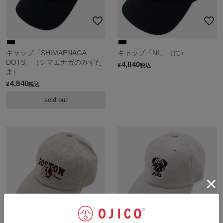
キャップ「SHIMAENAGA
キャップ「NI」（に）
DOTS」（シマエナガのみずた
4,840
¥
税込
ま）
4,840
¥
税込
sold out