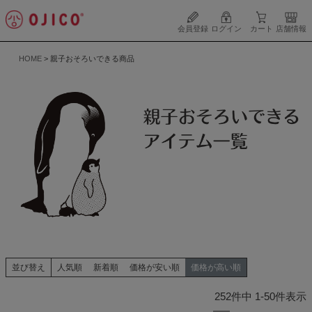
会員登録
ログイン
カート
店舗情報
HOME
親子おそろいできる商品
並び替え
人気順
新着順
価格が安い順
価格が高い順
252
件中
1
-
50
件表示