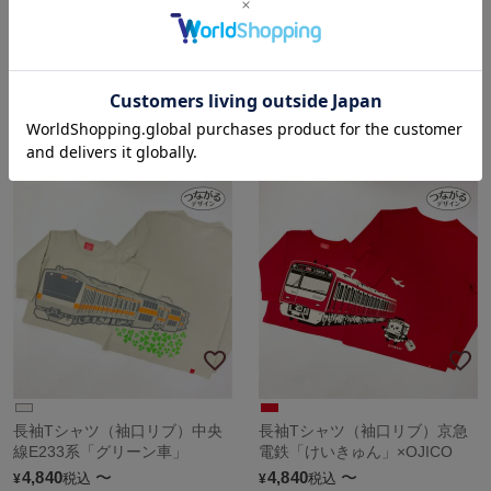
キャップ「BOSTON」（ボスト
キャップ「PUG」（パグ）
ン）
4,840
¥
税込
4,840
¥
税込
sold out
sold out
長袖Tシャツ（袖口リブ）中央
長袖Tシャツ（袖口リブ）京急
線E233系「グリーン車」
電鉄「けいきゅん」×OJICO
4,840
〜
4,840
〜
税込
税込
¥
¥