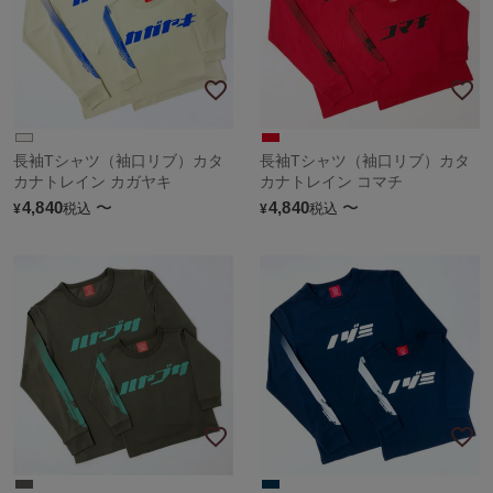
長袖Tシャツ（袖口リブ）カタ
長袖Tシャツ（袖口リブ）カタ
カナトレイン カガヤキ
カナトレイン コマチ
4,840
〜
4,840
〜
税込
税込
¥
¥