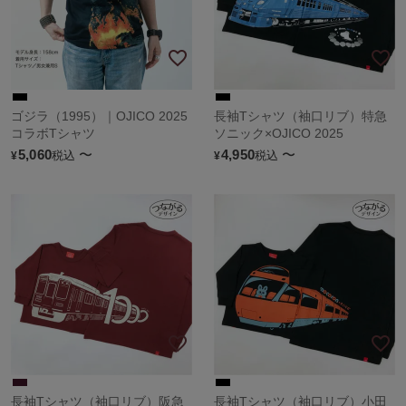
ゴジラ（1995）｜OJICO 2025
長袖Tシャツ（袖口リブ）特急
コラボTシャツ
ソニック×OJICO 2025
5,060
〜
4,950
〜
税込
税込
¥
¥
長袖Tシャツ（袖口リブ）阪急
長袖Tシャツ（袖口リブ）小田