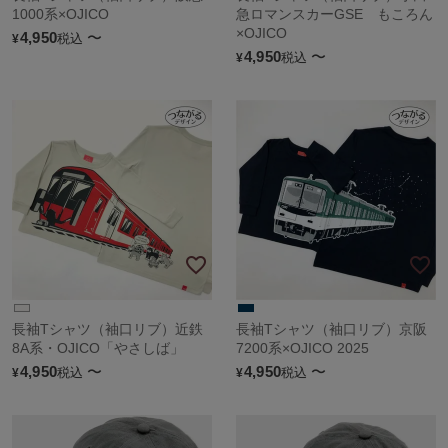
1000系×OJICO
急ロマンスカーGSE もころん
×OJICO
4,950
〜
税込
¥
4,950
〜
税込
¥
長袖Tシャツ（袖口リブ）近鉄
長袖Tシャツ（袖口リブ）京阪
8A系・OJICO「やさしば」
7200系×OJICO 2025
4,950
〜
4,950
〜
税込
税込
¥
¥