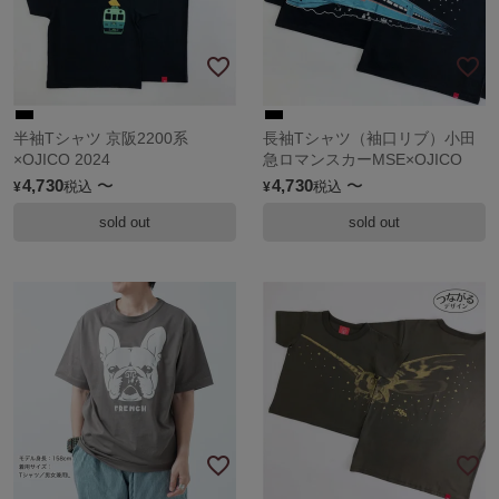
半袖Tシャツ 京阪2200系
長袖Tシャツ（袖口リブ）小田
×OJICO 2024
急ロマンスカーMSE×OJICO
4,730
〜
4,730
〜
税込
税込
¥
¥
sold out
sold out