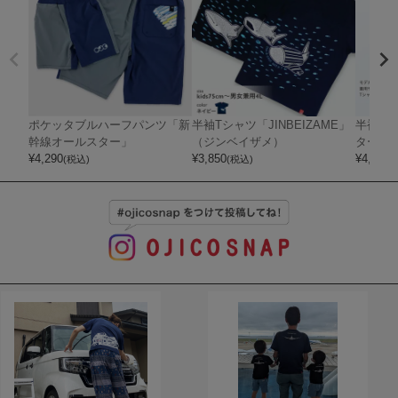
ポケッタブルハーフパンツ「新
半袖Tシャツ「JINBEIZAME」
半袖T
幹線オールスター」
（ジンベイザメ）
ター」
¥
4,290
¥
3,850
¥
4,070
(税込)
(税込)
(