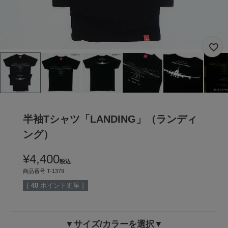
半袖Tシャツ「LANDING」（ランディ
ング）
¥
4,400
税込
商品番号
T-1379
[
40
ポイント進呈 ]
▼サイズ/カラーを選択▼