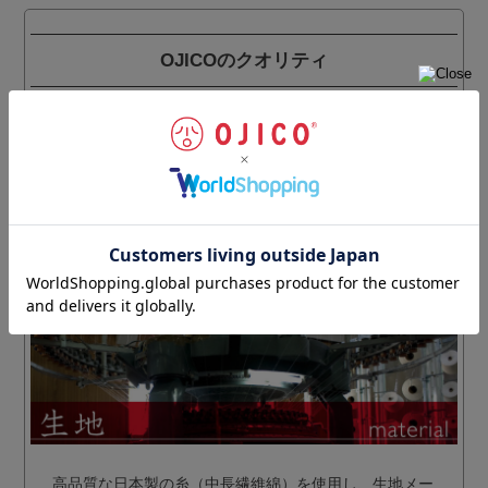
OJICOのクオリティ
OJICOのTシャツは、クオリティにこだわって
糸から縫
製・プリントまで全て日本国内生産
。
生地・縫製・プリントとも国内最高レベルの技術を持つ
工場で生産しています。
※BLACK OJICOの商品は一部海外生産のものもありま
す。
高品質な日本製の糸（中長繊維綿）を使用し、生地メー