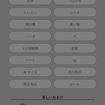
定番
つながる
トレイン
コラボ
飛行機
乗り物
パンダ
犬
その他動物
恐竜
アート
虫
4Lサイズ
先行商品
限定商品
セール
楽しいおまけ