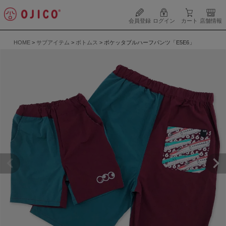
会員登録
ログイン
カート
店舗情報
HOME
サブアイテム
ボトムス
ポケッタブルハーフパンツ「E5E6」