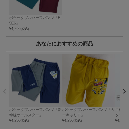
ポケッタブルハーフパンツ「E
5E6」
¥
4,290
(税込)
あなたにおすすめの商品
ポケッタブルハーフパンツ「新
ポケッタブルハーフパンツ「カ
半袖T
幹線オールスター」
ーキャリア」
ター」
¥
4,290
¥
4,290
¥
4,070
(税込)
(税込)
(