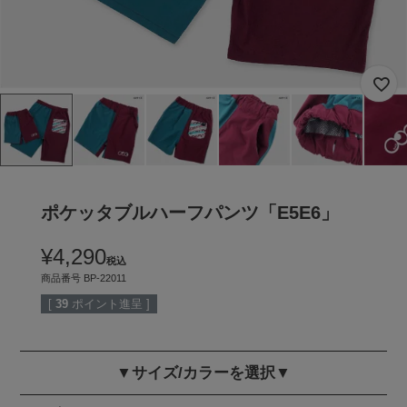
ポケッタブルハーフパンツ「E5E6」
¥
4,290
税込
商品番号
BP-22011
[
39
ポイント進呈 ]
▼サイズ/カラーを選択▼