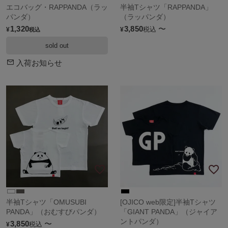
エコバッグ・RAPPANDA（ラッ
半袖Tシャツ「RAPPANDA」
パンダ）
（ラッパンダ）
1,320
3,850
〜
税込
¥
¥
税込
sold out
入荷お知らせ
半袖Tシャツ「OMUSUBI
[OJICO web限定]半袖Tシャツ
PANDA」（おむすびパンダ）
「GIANT PANDA」（ジャイア
ントパンダ）
3,850
〜
税込
¥