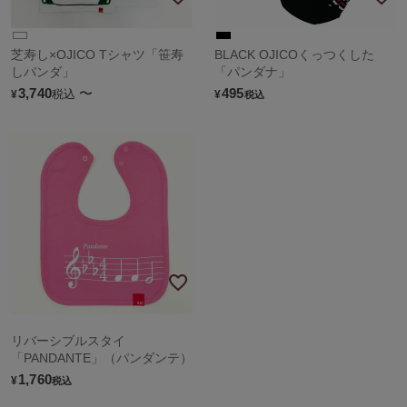
芝寿し×OJICO Tシャツ「笹寿
BLACK OJICOくっつくした
しパンダ」
「パンダナ」
3,740
〜
495
税込
¥
¥
税込
リバーシブルスタイ
「PANDANTE」（パンダンテ）
1,760
¥
税込