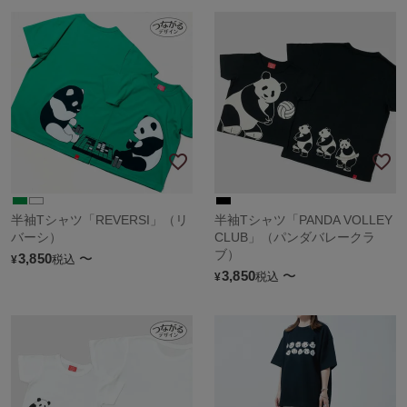
半袖Tシャツ「REVERSI」（リ
半袖Tシャツ「PANDA VOLLEY
バーシ）
CLUB」（パンダバレークラ
ブ）
3,850
〜
税込
¥
3,850
〜
税込
¥