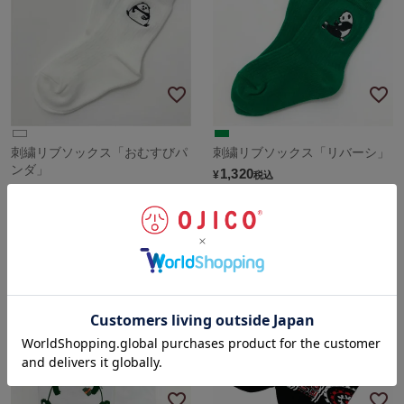
刺繍リブソックス「おむすびパ
刺繍リブソックス「リバーシ」
ンダ」
1,320
¥
税込
1,320
¥
税込
sold out