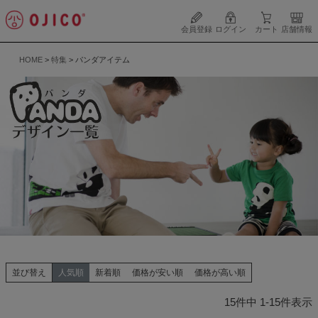
会員登録
ログイン
カート
店舗情報
HOME
特集
パンダアイテム
並び替え
人気順
新着順
価格が安い順
価格が高い順
15
件中
1
-
15
件表示