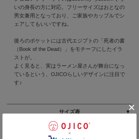
いの身長の方に対応。フリーサイズはおとなの
男女兼用となっており、ご家族やカップルでシ
ェアしてもいいですね。

後ろのポケットには古代エジプトの「死者の書
（Book of the Dead）」をモチーフにしたイラ
ストが。

よく見ると、実はラーメン屋さんが舞台になっ
ているという、OJICOらしいデザインに注目で
す♪
サイズ表