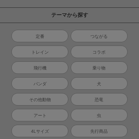
テーマから探す
定番
つながる
トレイン
コラボ
飛行機
乗り物
パンダ
犬
その他動物
恐竜
アート
虫
4Lサイズ
先行商品