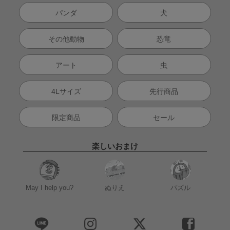
パンダ
犬
その他動物
恐竜
アート
虫
4Lサイズ
先行商品
限定商品
セール
楽しいおまけ
May I help you?
ぬりえ
パズル