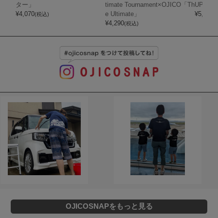
ター」
timate Tournament×OJICO「Th
UPER 
¥
4,070
e Ultimate」
¥
5,720
(税込)
(
¥
4,290
(税込)
OJICOSNAPをもっと見る