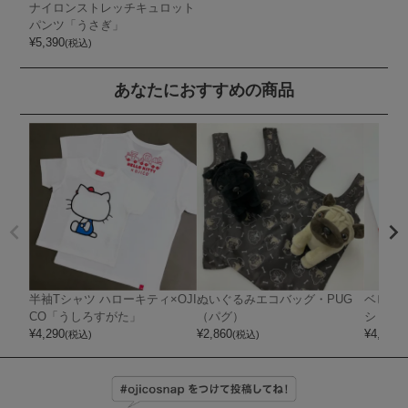
ナイロンストレッチキュロット
パンツ「うさぎ」
¥
5,390
(税込)
あなたにおすすめの商品
半袖Tシャツ ハローキティ×OJI
ぬいぐるみエコバッグ・PUG
ベビー
CO「うしろすがた」
（パグ）
ション
¥
4,290
¥
2,860
¥
4,950
(税込)
(税込)
(