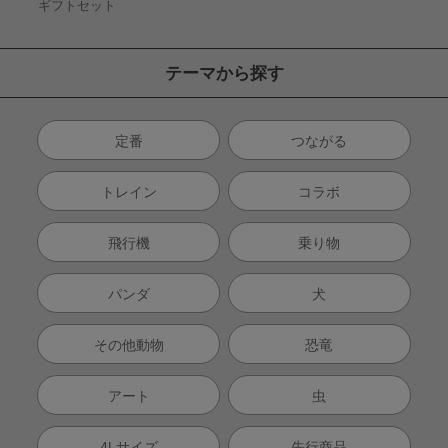
ギフトセット
テーマから探す
定番
つながる
トレイン
コラボ
飛行機
乗り物
パンダ
犬
その他動物
恐竜
アート
虫
4Lサイズ
先行商品