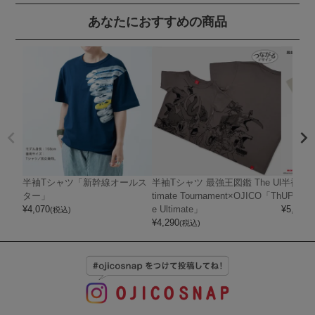
あなたにおすすめの商品
半袖Tシャツ「新幹線オールス
半袖Tシャツ 最強王図鑑 The Ul
半袖Tシャ
ター」
timate Tournament×OJICO「Th
UPER 
¥
4,070
e Ultimate」
¥
5,720
(税込)
(
¥
4,290
(税込)