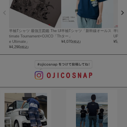
半袖Tシャツ 最強王図鑑 The Ul
半袖Tシャツ「新幹線オールス
半袖Tシャ
timate Tournament×OJICO「Th
ター」
UPER 
e Ultimate」
¥
4,070
¥
5,720
(税込)
(
¥
4,290
(税込)