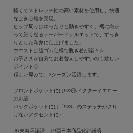
軽くてストレッチ性の高い素材を使用し、快適
なはき心地を実現。

ヒップ周りはゆったりと動きやすく、裾に向か
って細くなるテーパードシルエットで、すっき
りとした印象に仕上げました。

ウエストは総ゴム仕様で脱ぎ着が楽々☆

お子さまが自分でお着替えしやすいのも嬉しい
ポイント◎

程よい厚みで、3シーズン活躍します。

フロントポケットには923形ドクターイエロー
の刺繍。

バックポケットには「923」のステッチがさり
げないアクセントに♪

JR東海承認済　JR西日本商品化許諾済