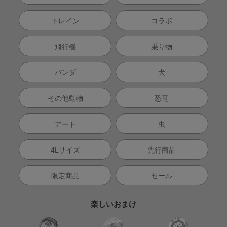
トレイン
コラボ
飛行機
乗り物
パンダ
犬
その他動物
恐竜
アート
虫
4Lサイズ
先行商品
限定商品
セール
楽しいおまけ