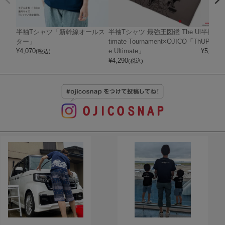
半袖Tシャツ「新幹線オールス
半袖Tシャツ 最強王図鑑 The Ul
半袖Tシャ
ター」
timate Tournament×OJICO「Th
UPER 
¥
4,070
e Ultimate」
¥
5,720
(税込)
(
¥
4,290
(税込)