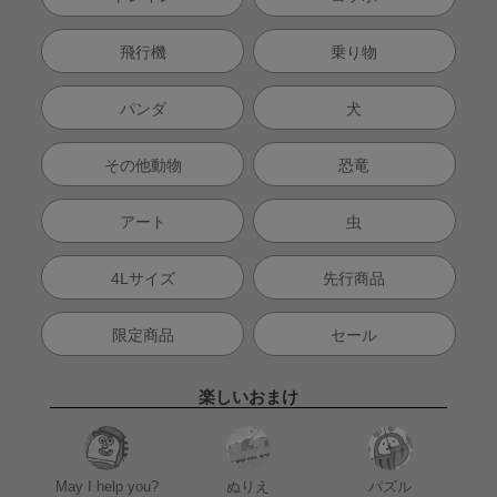
飛行機
乗り物
パンダ
犬
その他動物
恐竜
アート
虫
4Lサイズ
先行商品
限定商品
セール
楽しいおまけ
May I help you?
ぬりえ
パズル