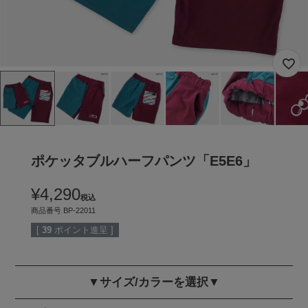
ポケッタブルハーフパンツ「E5E6」
¥
4,290
税込
商品番号
BP-22011
[
39
ポイント進呈 ]
▼サイズ/カラーを選択▼