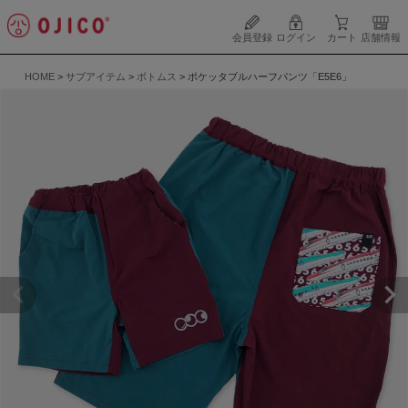
会員登録
ログイン
カート
店舗情報
HOME
サブアイテム
ボトムス
ポケッタブルハーフパンツ「E5E6」