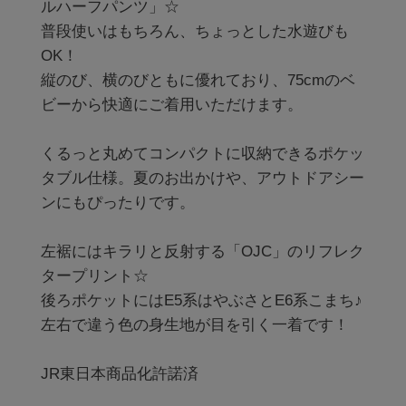
ルハーフパンツ」☆

普段使いはもちろん、ちょっとした水遊びも
OK！

縦のび、横のびともに優れており、75cmのベ
ビーから快適にご着用いただけます。

くるっと丸めてコンパクトに収納できるポケッ
タブル仕様。夏のお出かけや、アウトドアシー
ンにもぴったりです。

左裾にはキラリと反射する「OJC」のリフレク
タープリント☆

後ろポケットにはE5系はやぶさとE6系こまち♪

左右で違う色の身生地が目を引く一着です！

JR東日本商品化許諾済