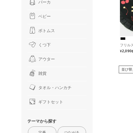
パーカ
ベビー
ボトムス
くつ下
フリル
2,090
¥
アウター
並び替
雑貨
タオル・ハンカチ
ギフトセット
テーマから探す
定番
つながる