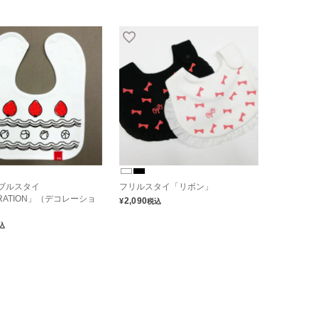
ブルスタイ
フリルスタイ「リボン」
RATION」（デコレーショ
2,090
¥
税込
込