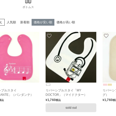
ボトムス
え
人気順
新着順
価格が安い順
価格が高い順
シブルスタイ
リバーシブルスタイ「MY
リバーシ
DANTE」（パンダンテ）
DOCTOR」（マイドクター）
グ）
1,760
1,760
¥
¥
税込
税込
税
sold out