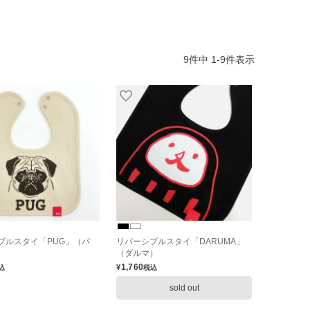
9
件中
1
-
9
件表示
ブルスタイ「PUG」（パ
リバーシブルスタイ「DARUMA」
（ダルマ）
1,760
¥
込
税込
sold out