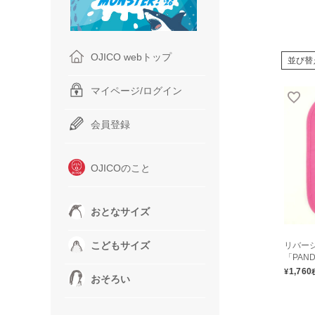
OJICO webトップ
並び替
マイページ/ログイン
会員登録
OJICOのこと
おとなサイズ
こどもサイズ
リバー
「PAN
1,760
¥
おそろい