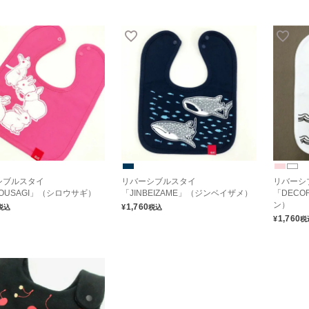
シブルスタイ
リバーシブルスタイ
リバーシ
ROUSAGI」（シロウサギ）
「JINBEIZAME」（ジンベイザメ）
「DECO
ン）
1,760
¥
税込
税込
1,760
¥
税