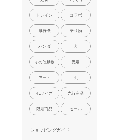
トレイン
コラボ
飛行機
乗り物
パンダ
犬
その他動物
恐竜
アート
虫
4Lサイズ
先行商品
限定商品
セール
ショッピングガイド