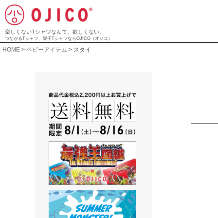
楽しくないTシャツなんて、欲しくない。
つながるTシャツ、親子TシャツならOJICO（オジコ）
HOME
ベビーアイテム
スタイ