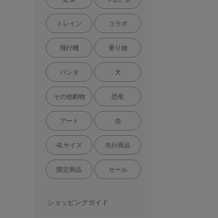
トレイン
コラボ
飛行機
乗り物
パンダ
犬
その他動物
恐竜
アート
虫
4Lサイズ
先行商品
限定商品
セール
ショッピングガイド