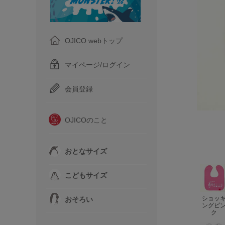
OJICO webトップ
マイページ/ログイン
会員登録
OJICOのこと
おとなサイズ
こどもサイズ
ショッ
おそろい
ングピ
ク