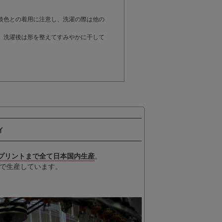
。
淡色との着用に注意し、洗濯の際は他の
。洗濯後は形を整えてすみやかに干して
ィ
プリントまで全て日本国内生産
。
で生産しています。