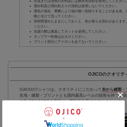
生成または淡色の衣料品には無蛍光洗剤を使用してください
漂白剤及び漂白剤入りの洗剤は使用しないでください。
濃色の場合、摩擦により他の物へ色移りすることがある為、
物と分けて洗ってください。
長時間濡れたままにしておくと、色が落ちる恐れがあります
ください。
洗濯の際は裏返してネットを使用してください。
タンブラー乾燥はおさけください。
プリント部分にアイロンをあてないでください。
OJICOのクオリテ
OJICOのTシャツは、クオリティにこだわって
糸から縫製・
生地・縫製・プリントとも国内最高レベルの技術を持つ工場
※BLACK OJICOの商品は一部海外生産のものもあります。