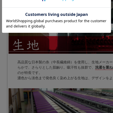
高品質な日本製の糸（中長繊維綿）を使用し、生地メーカー
らかで、さらりとした肌触り。吸汗性も抜群で、
洗濯を重ね
のが特長です。
濃色から淡色まで発色良く染め上がる生地は、デザインをよ