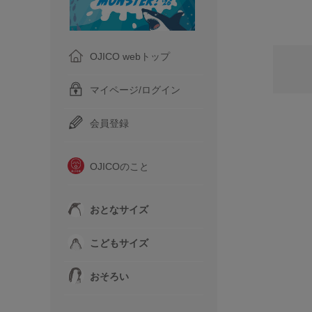
OJICO webトップ
マイページ/ログイン
会員登録
OJICOのこと
おとなサイズ
こどもサイズ
おそろい