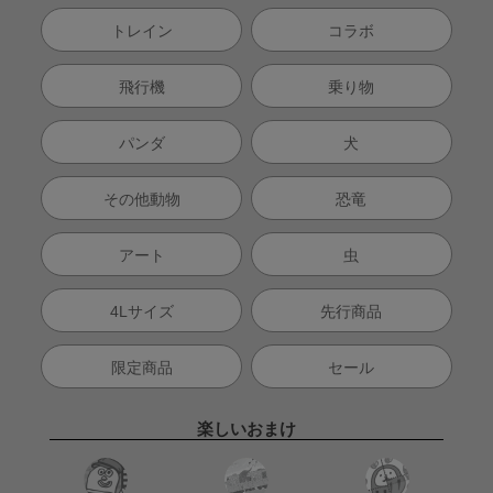
トレイン
コラボ
飛行機
乗り物
パンダ
犬
その他動物
恐竜
アート
虫
4Lサイズ
先行商品
限定商品
セール
楽しいおまけ