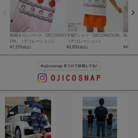
前開きロンパース「DECORATI
半袖Tシャツ「DECORATION」
BLAC
ON」（デコレーション）
（デコレーション）
「デコ
¥
7,370
¥
3,850
¥
495
(税込)
(税込)
(税