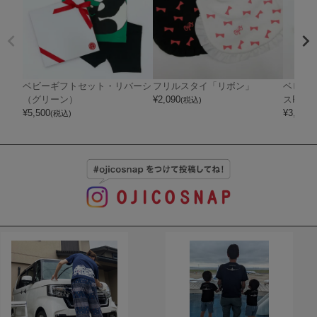
ベビーギフトセット・リバーシ
フリルスタイ「リボン」
ベビー
（グリーン）
¥
2,090
スRIB
(税込)
¥
5,500
¥
3,080
(税込)
(